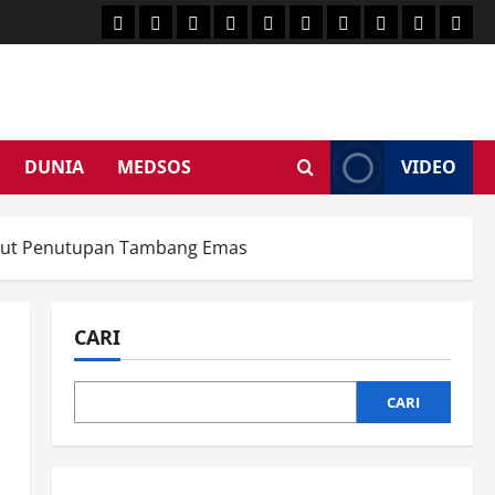
HEADLINE
PARE
SULSELBAR
POLITIK
HUKRIM
NASIONAL
PENKES
SPORTAINM
DUNIA
MED
TIME
DUNIA
MEDSOS
VIDEO
ntut Penutupan Tambang Emas
CARI
CARI