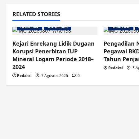
RELATED STORIES
HEADLINE
SULSELBAR
HEADLINE
Kejari Enrekang Lidik Dugaan
Pengadilan 
Korupsi Penerbitan IUP
Pegawai BKD
Mineral Logam Periode 2018–
Tahun Penja
2024
Redaksi
5 A
Redaksi
7 Agustus 2026
0