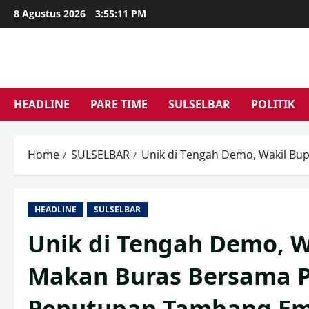
Skip
8 Agustus 2026
3:55:12 PM
to
content
HEADLINE
PARE TIME
SULSELBAR
POLITIK
Home
SULSELBAR
Unik di Tengah Demo, Wakil B
HEADLINE
SULSELBAR
Unik di Tengah Demo, W
Makan Buras Bersama 
Penutupan Tambang E