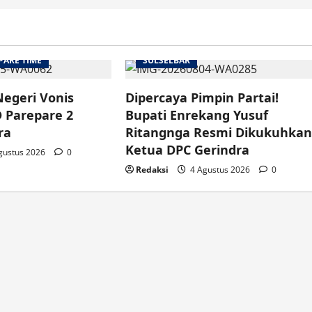
PARE TIME
SULSELBAR
Negeri Vonis
Dipercaya Pimpin Partai!
 Parepare 2
Bupati Enrekang Yusuf
ra
Ritangnga Resmi Dikukuhka
Ketua DPC Gerindra
gustus 2026
0
Redaksi
4 Agustus 2026
0