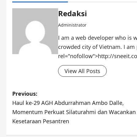
Redaksi
Administrator
I am a web developer who is wo
crowded city of Vietnam. I am 
rel="nofollow">http://sneeit.
View All Posts
Post
Previous:
Haul ke-29 AGH Abdurrahman Ambo Dalle,
navigation
Momentum Perkuat Silaturahmi dan Wacankan
Kesetaraan Pesantren