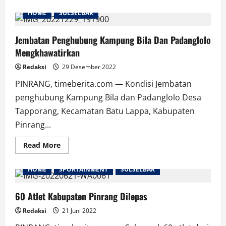
about
Kabupaten
HOME
SULSELBAR
Pinrang
Dapat
Jatah
339
Jembatan Penghubung Kampung Bila Dan Padanglolo
Kouta
Mengkhawatirkan
Haji
Tahun
2023
Redaksi
29 Desember 2022
PINRANG, timeberita.com — Kondisi Jembatan
penghubung Kampung Bila dan Padanglolo Desa
Tapporang, Kecamatan Batu Lappa, Kabupaten
Pinrang...
Read
Read More
more
about
Jembatan
HOME
SPORTAINMENT
SULSELBAR
Penghubung
Kampung
Bila
Dan
60 Atlet Kabupaten Pinrang Dilepas
Padanglolo
Mengkhawatirkan
Redaksi
21 Juni 2022