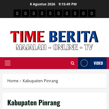
Skip
8 Agustus 2026
9:15:50 PM
to
HEADLINE
PARE
SULSELBAR
POLITIK
HUKRIM
NASIONAL
PENKES
SPORTAINMENT
DUNIA
MEDSOS
content
TIME
VIDEO
Primary
Menu
Home
Kabupaten Pinrang
Kabupaten Pinrang