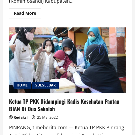
(Kominfosandi) Kabupaten...
Read
Read More
more
about
BPS
Dan
Dinas
Kominfo
Gelar
Sosialisasi
Sensus
Penduduk
Lanjutan
HOME
SULSELBAR
Ketua TP PKK Didampingi Kadis Kesehatan Pantau
BIAN Di Dua Sekolah
Redaksi
25 Mei 2022
PINRANG, timeberita.com — Ketua TP PKK Pinrang