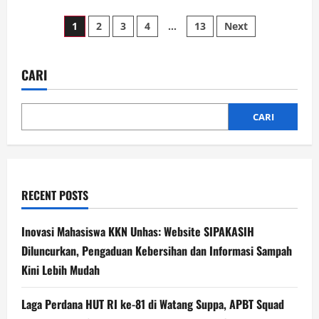
about
Dua
Paginasi
Desa
1
2
3
4
…
13
Next
Di
Kabupaten
pos
Pinrang
Lolos
Tahap
CARI
Kurasi
CARI
RECENT POSTS
Inovasi Mahasiswa KKN Unhas: Website SIPAKASIH
Diluncurkan, Pengaduan Kebersihan dan Informasi Sampah
Kini Lebih Mudah
Laga Perdana HUT RI ke-81 di Watang Suppa, APBT Squad