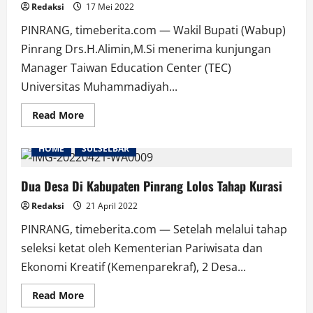
Redaksi
17 Mei 2022
PINRANG, timeberita.com — Wakil Bupati (Wabup)
Pinrang Drs.H.Alimin,M.Si menerima kunjungan
Manager Taiwan Education Center (TEC)
Universitas Muhammadiyah...
Read
Read More
more
about
Wabup
HOME
SULSELBAR
Pinrang
Terima
Kunjungan
Maneger
Dua Desa Di Kabupaten Pinrang Lolos Tahap Kurasi
TEC
Redaksi
21 April 2022
PINRANG, timeberita.com — Setelah melalui tahap
seleksi ketat oleh Kementerian Pariwisata dan
Ekonomi Kreatif (Kemenparekraf), 2 Desa...
Read
Read More
more