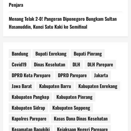
Penjara
Menang Telak 2-0! Pangeran Diponegoro Bungkam Sultan
Hasanuddin, Kunci Satu Kaki ke Semifinal
Bandung
Bupati Enrekang
Bupati Pinrang
Covid19
Dinas Kesehatan
DLH
DLH Parepare
DPRD Kota Parepare
DPRD Parepare
Jakarta
Jawa Barat
Kabupaten Barru
Kabupaten Enrekang
Kabupaten Pangkep
Kabupaten Pinrang
Kabupaten Sidrap
Kabupaten Soppeng
Kapolres Parepare
Kasus Dana Dinas Kesehatan
Kecamatan Bacukiki
Kejaksaan Negeri Parepare