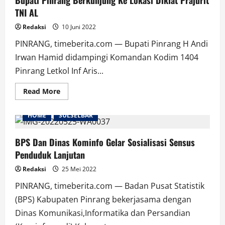
Bupati Pinrang Berkunjung Ke Lokasi Diklat Prajurit
TNI AL
Redaksi
10 Juni 2022
PINRANG, timeberita.com — Bupati Pinrang H Andi
Irwan Hamid didampingi Komandan Kodim 1404
Pinrang Letkol Inf Aris...
Read
Read More
more
about
Bupati
HOME
SULSELBAR
Pinrang
Berkunjung
Ke
Lokasi
BPS Dan Dinas Kominfo Gelar Sosialisasi Sensus
Diklat
Penduduk Lanjutan
Prajurit
TNI
AL
Redaksi
25 Mei 2022
PINRANG, timeberita.com — Badan Pusat Statistik
(BPS) Kabupaten Pinrang bekerjasama dengan
Dinas Komunikasi,Informatika dan Persandian