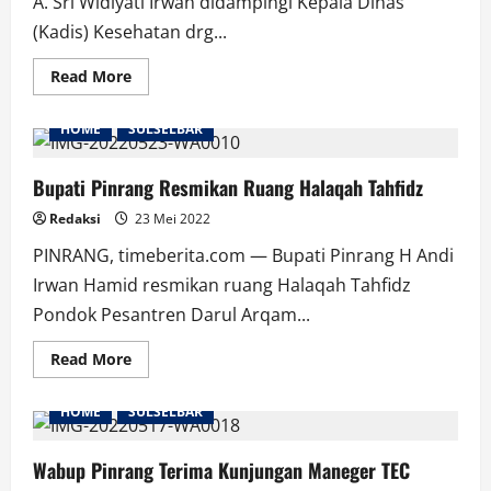
A. Sri Widiyati Irwan didampingi Kepala Dinas
(Kadis) Kesehatan drg...
Read
Read More
more
about
Ketua
HOME
SULSELBAR
TP
PKK
Didampingi
Kadis
Bupati Pinrang Resmikan Ruang Halaqah Tahfidz
Kesehatan
Pantau
Redaksi
23 Mei 2022
BIAN
Di
PINRANG, timeberita.com — Bupati Pinrang H Andi
Dua
Sekolah
Irwan Hamid resmikan ruang Halaqah Tahfidz
Pondok Pesantren Darul Arqam...
Read
Read More
more
about
Bupati
HOME
SULSELBAR
Pinrang
Resmikan
Ruang
Halaqah
Wabup Pinrang Terima Kunjungan Maneger TEC
Tahfidz