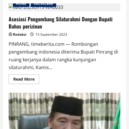
HOME
SULSELBAR
Asosiasi Pengembang Silaturahmi Dengan Bupati
Bahas perizinan
Redaksi
15 September 2023
PINRANG, timeberita.com — Rombongan
pengembang indonesia diterima Bupati Pinrang di
ruang kerjanya dalam rangka kunjungan
silaturahmi, Kamis...
Read
Read More
more
about
Asosiasi
Pengembang
Silaturahmi
Dengan
Bupati
Bahas
perizinan