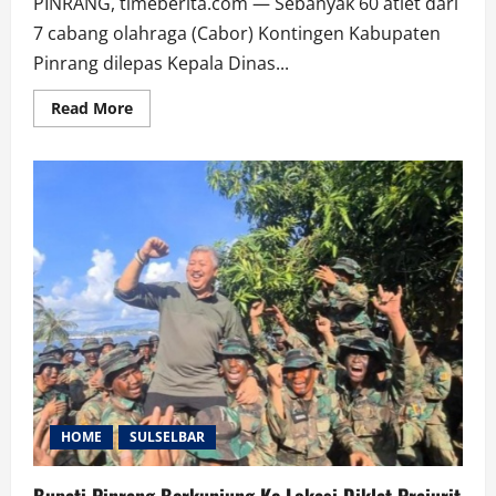
PINRANG, timeberita.com — Sebanyak 60 atlet dari
7 cabang olahraga (Cabor) Kontingen Kabupaten
Pinrang dilepas Kepala Dinas...
Read
Read More
more
about
60
Atlet
Kabupaten
Pinrang
Dilepas
HOME
SULSELBAR