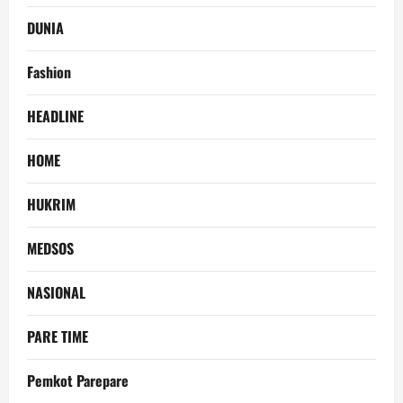
DUNIA
Fashion
HEADLINE
HOME
HUKRIM
MEDSOS
NASIONAL
PARE TIME
Pemkot Parepare