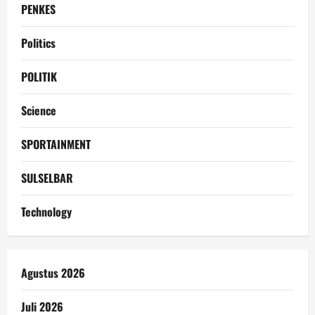
PENKES
Politics
POLITIK
Science
SPORTAINMENT
SULSELBAR
Technology
Agustus 2026
Juli 2026