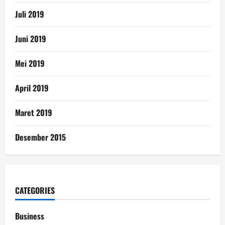
Juli 2019
Juni 2019
Mei 2019
April 2019
Maret 2019
Desember 2015
CATEGORIES
Business