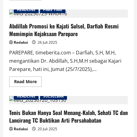
about
Pertandingan
HEADLINE
PARE TIME
Seru!
Sehati
TC
Parepare
Abdillah Promosi ke Kajati Sulsel, Darfiah Resmi
Vs
Memimpin Kejaksaan Parepare
Lancirang
TC
di
Redaksi
26 Juli 2025
Lapangan
Rujab
PAREPARE, timeberita.com – Darfiah, S.H, M.H,
Walikota
mengantikan Dr. Abdillah, S.H,M.H sebagai Kajari
Parepare, hati ini, Jumat (25/7/2025),...
Read
Read More
more
about
Abdillah
HEADLINE
SULSELBAR
Promosi
ke
Kajati
Sulsel,
Tenis Bukan Hanya Soal Menang-Kalah, Sehati TC dan
Darfiah
Lancirang TC Buktikan Arti Persahabatan
Resmi
Memimpin
Kejaksaan
Redaksi
20 Juli 2025
Parepare