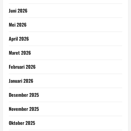
Juni 2026
Mei 2026
April 2026
Maret 2026
Februari 2026
Januari 2026
Desember 2025
November 2025
Oktober 2025