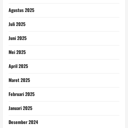
Agustus 2025
Juli 2025
Juni 2025
Mei 2025
April 2025
Maret 2025
Februari 2025
Januari 2025
Desember 2024