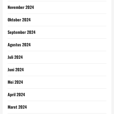
November 2024
Oktober 2024
September 2024
Agustus 2024
Juli 2024
Juni 2024
Mei 2024
April 2024
Maret 2024