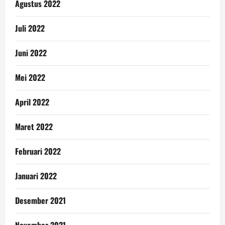
Agustus 2022
Juli 2022
Juni 2022
Mei 2022
April 2022
Maret 2022
Februari 2022
Januari 2022
Desember 2021