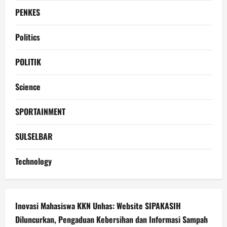
PENKES
Politics
POLITIK
Science
SPORTAINMENT
SULSELBAR
Technology
Inovasi Mahasiswa KKN Unhas: Website SIPAKASIH
Diluncurkan, Pengaduan Kebersihan dan Informasi Sampah