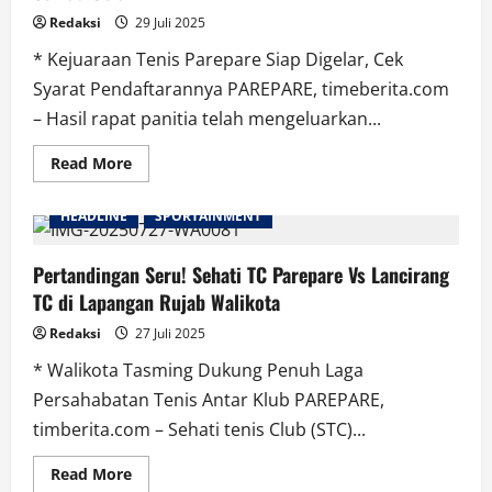
Anjal
&
Redaksi
29 Juli 2025
Pelajar
* Kejuaraan Tenis Parepare Siap Digelar, Cek
Syarat Pendaftarannya PAREPARE, timeberita.com
– Hasil rapat panitia telah mengeluarkan...
Read
Read More
more
about
Pelti
HEADLINE
SPORTAINMENT
Parepare
Gelar
Turnamen
Tenis,
Pertandingan Seru! Sehati TC Parepare Vs Lancirang
Siap
TC di Lapangan Rujab Walikota
Tampung
Semua
Usia
Redaksi
27 Juli 2025
* Walikota Tasming Dukung Penuh Laga
Persahabatan Tenis Antar Klub PAREPARE,
timberita.com – Sehati tenis Club (STC)...
Read
Read More
more