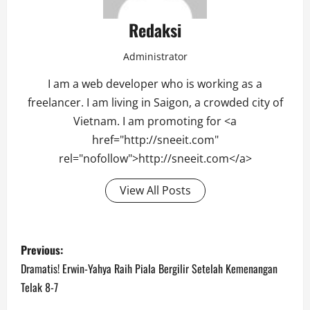
Redaksi
Administrator
I am a web developer who is working as a
freelancer. I am living in Saigon, a crowded city of
Vietnam. I am promoting for <a
href="http://sneeit.com"
rel="nofollow">http://sneeit.com</a>
View All Posts
Post
Previous:
navigation
Dramatis! Erwin-Yahya Raih Piala Bergilir Setelah Kemenangan
Telak 8-7