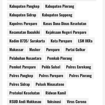
Kabupaten Pangkep
Kabupaten Pinrang
Kabupaten Sidrap
Kabupaten Soppeng
Kapolres Parepare
Kasus Dana Dinas Kesehatan
Kecamatan Bacukiki
Kejaksaan Negeri Parepare
Kodim 0735/ Surakarta
Kota Parepare
LSM IKRa
Makassar
Masker
Parepare
Partai Golkar
Pelabuhan Nusantara
Pemkab Pinrang
Pemkot Parepare
Polda Sulsel
Polres Enrekang
Polres Pangkep
Polres Parepare
Polres Pinrang
Polres Sidrap
Polsek Minasatene
Protokol Kesehatan
Ridwan Kamil
RSUD Andi Makkasau
Vaksinasi
Virus Corona