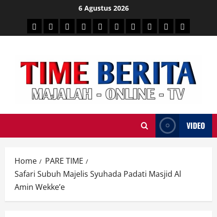
Skip
6 Agustus 2026
to
HEADLINE
PARE
SULSELBAR
POLITIK
HUKRIM
NASIONAL
PENKES
SPORTAINMENT
DUNIA
MEDSOS
content
TIME
VIDEO
Home
PARE TIME
Safari Subuh Majelis Syuhada Padati Masjid Al
Amin Wekke’e