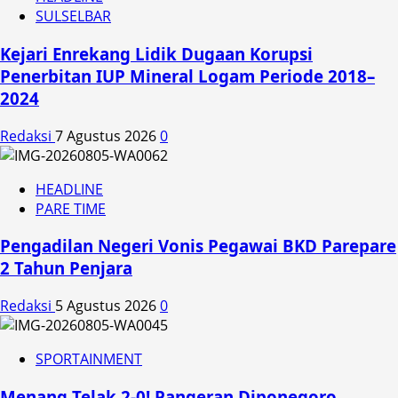
SULSELBAR
Kejari Enrekang Lidik Dugaan Korupsi
Penerbitan IUP Mineral Logam Periode 2018–
2024
Redaksi
7 Agustus 2026
0
HEADLINE
PARE TIME
Pengadilan Negeri Vonis Pegawai BKD Parepare
2 Tahun Penjara
Redaksi
5 Agustus 2026
0
SPORTAINMENT
Menang Telak 2-0! Pangeran Diponegoro