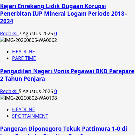
Kejari Enrekang Lidik Dugaan Korupsi
Penerbitan IUP Mineral Logam Periode 2018–
2024
Redaksi
7 Agustus 2026
0
HEADLINE
PARE TIME
Pengadilan Negeri Vonis Pegawai BKD Parepare
2 Tahun Penjara
Redaksi
5 Agustus 2026
0
HEADLINE
SPORTAINMENT
Pangeran Diponegoro Tekuk Pattimura 1-0 di