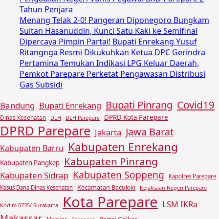
Tahun Penjara
Menang Telak 2-0! Pangeran Diponegoro Bungkam
Sultan Hasanuddin, Kunci Satu Kaki ke Semifinal
Dipercaya Pimpin Partai! Bupati Enrekang Yusuf
Ritangnga Resmi Dikukuhkan Ketua DPC Gerindra
Pertamina Temukan Indikasi LPG Keluar Daerah,
Pemkot Parepare Perketat Pengawasan Distribusi
Gas Subsidi
Covid19
Bupati Pinrang
Bandung
Bupati Enrekang
DPRD Kota Parepare
Dinas Kesehatan
DLH
DLH Parepare
DPRD Parepare
Jawa Barat
Jakarta
Kabupaten Enrekang
Kabupaten Barru
Kabupaten Pinrang
Kabupaten Pangkep
Kabupaten Soppeng
Kabupaten Sidrap
Kapolres Parepare
Kecamatan Bacukiki
Kasus Dana Dinas Kesehatan
Kejaksaan Negeri Parepare
Kota Parepare
LSM IKRa
Kodim 0735/ Surakarta
Makassar