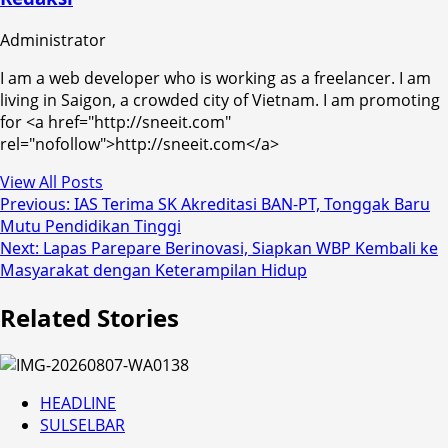
Administrator
I am a web developer who is working as a freelancer. I am
living in Saigon, a crowded city of Vietnam. I am promoting
for <a href="http://sneeit.com"
rel="nofollow">http://sneeit.com</a>
View All Posts
Post
Previous:
IAS Terima SK Akreditasi BAN-PT, Tonggak Baru
Mutu Pendidikan Tinggi
navigation
Next:
Lapas Parepare Berinovasi, Siapkan WBP Kembali ke
Masyarakat dengan Keterampilan Hidup
Related Stories
HEADLINE
SULSELBAR