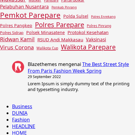
Partai Golkar
Masker
Parepare
Pelabuhan Nusantara
Pemkab Pinrang
Pemkot Parepare
Polda Sulsel
Polres Enrekang
Polres Parepare
Polres Pangkep
Polres Pinrang
Protokol Kesehatan
Polsek Minasatene
Polres Sidrap
Ridwan Kamil
Vaksinasi
RSUD Andi Makkasau
Walikota Parepare
Virus Corona
Walikota Cup
Blazethemes
mengenai
The Best Street Style
From Paris Fashion Week Spring
29 September 2022
Lorem Ipsum is simply dummy text of the printing
and typesetting industry.
Business
DUNIA
Fashion
HEADLINE
HOME