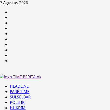
Skip
7 Agustus 2026
to
HEADLINE
content
PARE
TIME
SULSELBAR
POLITIK
HUKRIM
NASIONAL
PENKES
SPORTAINMENT
DUNIA
MEDSOS
Primary
HEADLINE
Menu
PARE TIME
SULSELBAR
POLITIK
HUKRIM