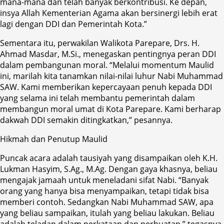
mana-mana dan telah banyak berkontribusi. Ke depan,
insya Allah Kementerian Agama akan bersinergi lebih erat
lagi dengan DDI dan Pemerintah Kota.”
Sementara itu, perwakilan Walikota Parepare, Drs. H.
Ahmad Masdar, M.Si., menegaskan pentingnya peran DDI
dalam pembangunan moral. “Melalui momentum Maulid
ini, marilah kita tanamkan nilai-nilai luhur Nabi Muhammad
SAW. Kami memberikan kepercayaan penuh kepada DDI
yang selama ini telah membantu pemerintah dalam
membangun moral umat di Kota Parepare. Kami berharap
dakwah DDI semakin ditingkatkan,” pesannya.
Hikmah dan Penutup Maulid
Puncak acara adalah tausiyah yang disampaikan oleh K.H.
Lukman Hasyim, S.Ag., M.Ag. Dengan gaya khasnya, beliau
mengajak jamaah untuk meneladani sifat Nabi. “Banyak
orang yang hanya bisa menyampaikan, tetapi tidak bisa
memberi contoh. Sedangkan Nabi Muhammad SAW, apa
yang beliau sampaikan, itulah yang beliau lakukan. Beliau
adalah teladan dalam perkataan dan perbuatan,” tegasnya.