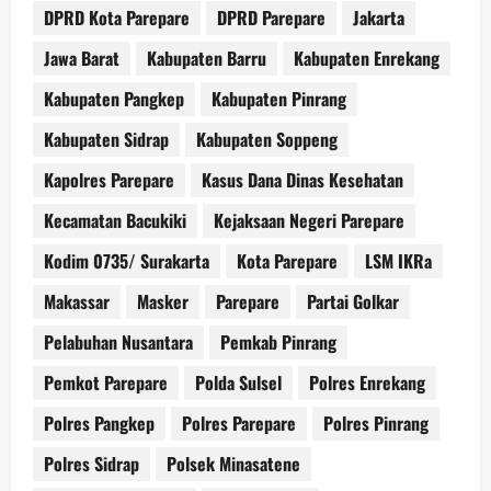
DPRD Kota Parepare
DPRD Parepare
Jakarta
Jawa Barat
Kabupaten Barru
Kabupaten Enrekang
Kabupaten Pangkep
Kabupaten Pinrang
Kabupaten Sidrap
Kabupaten Soppeng
Kapolres Parepare
Kasus Dana Dinas Kesehatan
Kecamatan Bacukiki
Kejaksaan Negeri Parepare
Kodim 0735/ Surakarta
Kota Parepare
LSM IKRa
Makassar
Masker
Parepare
Partai Golkar
Pelabuhan Nusantara
Pemkab Pinrang
Pemkot Parepare
Polda Sulsel
Polres Enrekang
Polres Pangkep
Polres Parepare
Polres Pinrang
Polres Sidrap
Polsek Minasatene