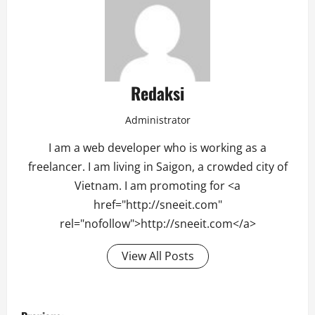
Redaksi
Administrator
I am a web developer who is working as a
freelancer. I am living in Saigon, a crowded city of
Vietnam. I am promoting for <a
href="http://sneeit.com"
rel="nofollow">http://sneeit.com</a>
View All Posts
Post