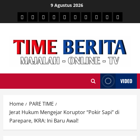
Skip
9 Agustus 2026
to
HEADLINE
PARE
SULSELBAR
POLITIK
HUKRIM
NASIONAL
PENKES
SPORTAINMENT
DUNIA
MEDSOS
content
TIME
VIDEO
Home
PARE TIME
Jerat Hukum Mengejar Koruptor “Pokir Sapi” di
Parepare, IKRA: Ini Baru Awal!