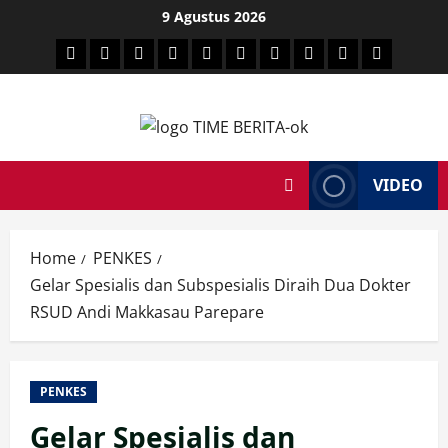
Skip
9 Agustus 2026
to
HEADLINE
PARE
SULSELBAR
POLITIK
HUKRIM
NASIONAL
PENKES
SPORTAINMENT
DUNIA
MEDSOS
content
TIME
VIDEO
Home
PENKES
Gelar Spesialis dan Subspesialis Diraih Dua Dokter
RSUD Andi Makkasau Parepare
PENKES
Gelar Spesialis dan