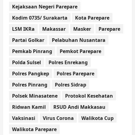
Kejaksaan Negeri Parepare
Kodim 0735/ Surakarta
Kota Parepare
LSM IKRa
Makassar
Masker
Parepare
Partai Golkar
Pelabuhan Nusantara
Pemkab Pinrang
Pemkot Parepare
Polda Sulsel
Polres Enrekang
Polres Pangkep
Polres Parepare
Polres Pinrang
Polres Sidrap
Polsek Minasatene
Protokol Kesehatan
Ridwan Kamil
RSUD Andi Makkasau
Vaksinasi
Virus Corona
Walikota Cup
Walikota Parepare