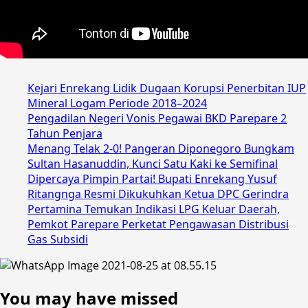
Kejari Enrekang Lidik Dugaan Korupsi Penerbitan IUP
Mineral Logam Periode 2018–2024
Pengadilan Negeri Vonis Pegawai BKD Parepare 2
Tahun Penjara
Menang Telak 2-0! Pangeran Diponegoro Bungkam
Sultan Hasanuddin, Kunci Satu Kaki ke Semifinal
Dipercaya Pimpin Partai! Bupati Enrekang Yusuf
Ritangnga Resmi Dikukuhkan Ketua DPC Gerindra
Pertamina Temukan Indikasi LPG Keluar Daerah,
Pemkot Parepare Perketat Pengawasan Distribusi
Gas Subsidi
You may have missed