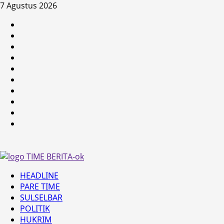
Skip
7 Agustus 2026
to
HEADLINE
content
PARE
TIME
SULSELBAR
POLITIK
HUKRIM
NASIONAL
PENKES
SPORTAINMENT
DUNIA
MEDSOS
Primary
HEADLINE
Menu
PARE TIME
SULSELBAR
POLITIK
HUKRIM