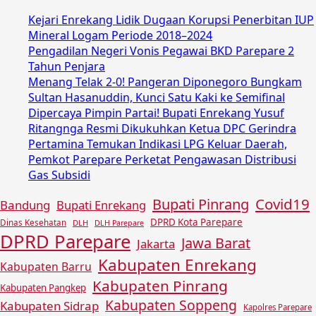
Kejari Enrekang Lidik Dugaan Korupsi Penerbitan IUP
Mineral Logam Periode 2018–2024
Pengadilan Negeri Vonis Pegawai BKD Parepare 2
Tahun Penjara
Menang Telak 2-0! Pangeran Diponegoro Bungkam
Sultan Hasanuddin, Kunci Satu Kaki ke Semifinal
Dipercaya Pimpin Partai! Bupati Enrekang Yusuf
Ritangnga Resmi Dikukuhkan Ketua DPC Gerindra
Pertamina Temukan Indikasi LPG Keluar Daerah,
Pemkot Parepare Perketat Pengawasan Distribusi
Gas Subsidi
Covid19
Bupati Pinrang
Bandung
Bupati Enrekang
DPRD Kota Parepare
Dinas Kesehatan
DLH
DLH Parepare
DPRD Parepare
Jawa Barat
Jakarta
Kabupaten Enrekang
Kabupaten Barru
Kabupaten Pinrang
Kabupaten Pangkep
Kabupaten Soppeng
Kabupaten Sidrap
Kapolres Parepare