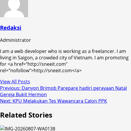
Redaksi
Administrator
I am a web developer who is working as a freelancer. I am
living in Saigon, a crowded city of Vietnam. I am promoting
for <a href="http://sneeit.com"
rel="nofollow">http://sneeit.com</a>
View All Posts
Post
Previous:
Danyon Brimob Parepare hadiri perayaan Natal
Gereja Bukit Hermon
navigation
Next:
KPU Melakukan Tes Wawancara Calon PPK
Related Stories