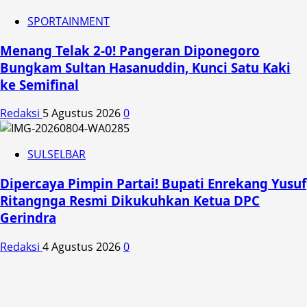
SPORTAINMENT
Menang Telak 2-0! Pangeran Diponegoro
Bungkam Sultan Hasanuddin, Kunci Satu Kaki
ke Semifinal
Redaksi
5 Agustus 2026
0
SULSELBAR
Dipercaya Pimpin Partai! Bupati Enrekang Yusuf
Ritangnga Resmi Dikukuhkan Ketua DPC
Gerindra
Redaksi
4 Agustus 2026
0