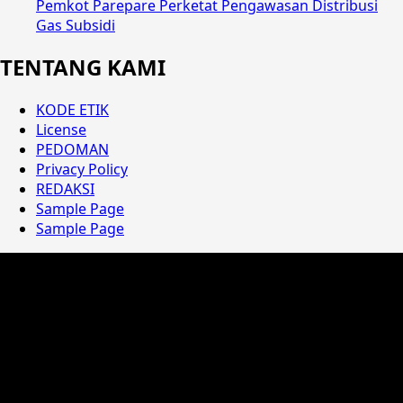
Pemkot Parepare Perketat Pengawasan Distribusi
Gas Subsidi
TENTANG KAMI
KODE ETIK
License
PEDOMAN
Privacy Policy
REDAKSI
Sample Page
Sample Page