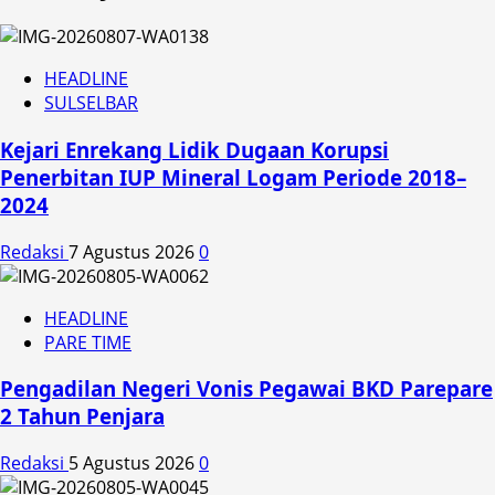
HEADLINE
SULSELBAR
Kejari Enrekang Lidik Dugaan Korupsi
Penerbitan IUP Mineral Logam Periode 2018–
2024
Redaksi
7 Agustus 2026
0
HEADLINE
PARE TIME
Pengadilan Negeri Vonis Pegawai BKD Parepare
2 Tahun Penjara
Redaksi
5 Agustus 2026
0