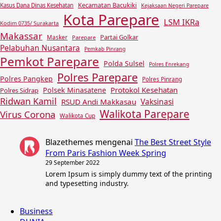
Kecamatan Bacukiki
Kasus Dana Dinas Kesehatan
Kejaksaan Negeri Parepare
Kota Parepare
LSM IKRa
Kodim 0735/ Surakarta
Makassar
Partai Golkar
Masker
Parepare
Pelabuhan Nusantara
Pemkab Pinrang
Pemkot Parepare
Polda Sulsel
Polres Enrekang
Polres Parepare
Polres Pangkep
Polres Pinrang
Protokol Kesehatan
Polsek Minasatene
Polres Sidrap
Ridwan Kamil
Vaksinasi
RSUD Andi Makkasau
Walikota Parepare
Virus Corona
Walikota Cup
Blazethemes
mengenai
The Best Street Style
From Paris Fashion Week Spring
29 September 2022
Lorem Ipsum is simply dummy text of the printing
and typesetting industry.
Business