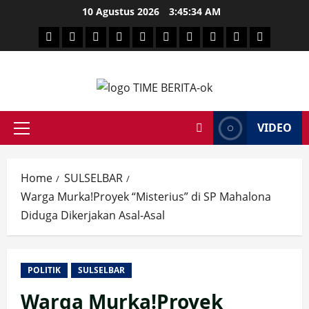
Skip
10 Agustus 2026
3:45:35 AM
to
HEADLINE
PARE
SULSELBAR
POLITIK
HUKRIM
NASIONAL
PENKES
SPORTAINMENT
DUNIA
MEDSOS
content
TIME
VIDEO
Primary
Menu
Home
SULSELBAR
Warga Murka!Proyek “Misterius” di SP Mahalona
Diduga Dikerjakan Asal-Asal
POLITIK
SULSELBAR
Warga Murka!Proyek