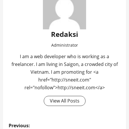
Redaksi
Administrator
I am a web developer who is working as a
freelancer. I am living in Saigon, a crowded city of
Vietnam. I am promoting for <a
href="http://sneeit.com"
rel="nofollow">http://sneeit.com</a>
View All Posts
Post
Previous: