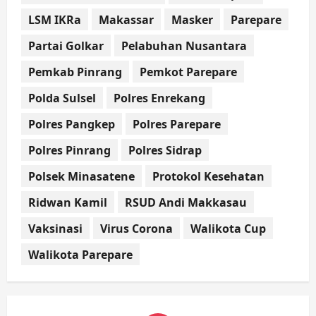
LSM IKRa
Makassar
Masker
Parepare
Partai Golkar
Pelabuhan Nusantara
Pemkab Pinrang
Pemkot Parepare
Polda Sulsel
Polres Enrekang
Polres Pangkep
Polres Parepare
Polres Pinrang
Polres Sidrap
Polsek Minasatene
Protokol Kesehatan
Ridwan Kamil
RSUD Andi Makkasau
Vaksinasi
Virus Corona
Walikota Cup
Walikota Parepare