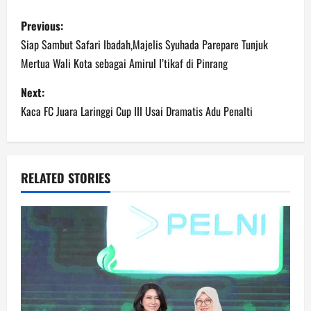
Post
Previous:
navigation
Siap Sambut Safari Ibadah,Majelis Syuhada Parepare Tunjuk
Mertua Wali Kota sebagai Amirul I’tikaf di Pinrang
Next:
Kaca FC Juara Laringgi Cup III Usai Dramatis Adu Penalti
RELATED STORIES