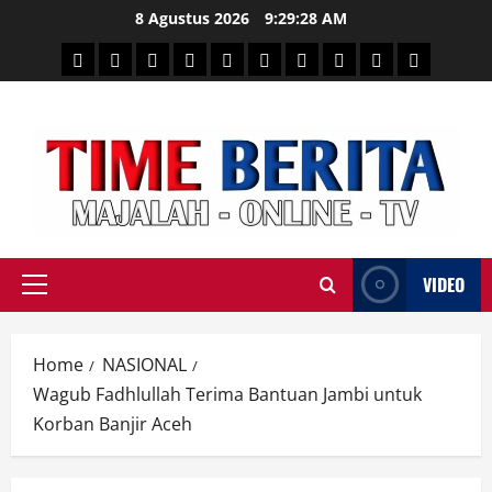
Skip
8 Agustus 2026
9:29:30 AM
to
HEADLINE
PARE
SULSELBAR
POLITIK
HUKRIM
NASIONAL
PENKES
SPORTAINMENT
DUNIA
MEDSOS
content
TIME
VIDEO
Primary
Menu
Home
NASIONAL
Wagub Fadhlullah Terima Bantuan Jambi untuk
Korban Banjir Aceh