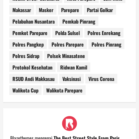
Makassar
Masker
Parepare
Partai Golkar
Pelabuhan Nusantara
Pemkab Pinrang
Pemkot Parepare
Polda Sulsel
Polres Enrekang
Polres Pangkep
Polres Parepare
Polres Pinrang
Polres Sidrap
Polsek Minasatene
Protokol Kesehatan
Ridwan Kamil
RSUD Andi Makkasau
Vaksinasi
Virus Corona
Walikota Cup
Walikota Parepare
Blazethemes
mengenai
The Best Street Style From Paris