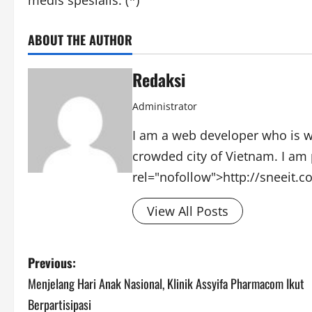
medis spesialis. (*)
ABOUT THE AUTHOR
Redaksi
Administrator
I am a web developer who is wo
crowded city of Vietnam. I am 
rel="nofollow">http://sneeit.
View All Posts
Post
Previous:
Menjelang Hari Anak Nasional, Klinik Assyifa Pharmacom Ikut
navigation
Berpartisipasi