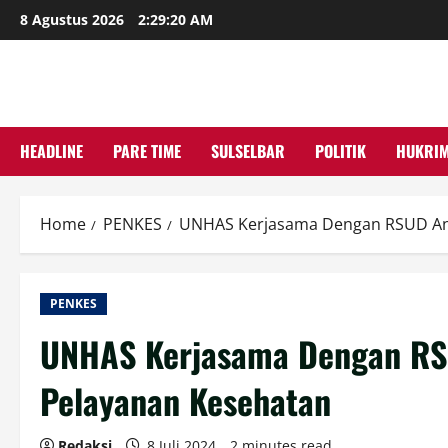
Skip
8 Agustus 2026
2:29:21 AM
to
content
HEADLINE
PARE TIME
SULSELBAR
POLITIK
HUKRI
Home
PENKES
UNHAS Kerjasama Dengan RSUD And
PENKES
UNHAS Kerjasama Dengan RS
Pelayanan Kesehatan
Redaksi
8 Juli 2024
2 minutes read