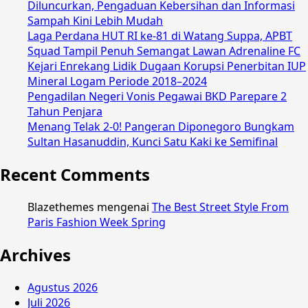
Diluncurkan, Pengaduan Kebersihan dan Informasi
Sampah Kini Lebih Mudah
Laga Perdana HUT RI ke-81 di Watang Suppa, APBT
Squad Tampil Penuh Semangat Lawan Adrenaline FC
Kejari Enrekang Lidik Dugaan Korupsi Penerbitan IUP
Mineral Logam Periode 2018–2024
Pengadilan Negeri Vonis Pegawai BKD Parepare 2
Tahun Penjara
Menang Telak 2-0! Pangeran Diponegoro Bungkam
Sultan Hasanuddin, Kunci Satu Kaki ke Semifinal
Recent Comments
Blazethemes
mengenai
The Best Street Style From
Paris Fashion Week Spring
Archives
Agustus 2026
Juli 2026