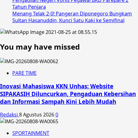
Pengadilan Negeri Vonis Pegawai BKD Parepare 2
Tahun Penjara
Menang Telak 2-0! Pangeran Diponegoro Bungkam
Sultan Hasanuddin, Kunci Satu Kaki ke Semifinal
You may have missed
PARE TIME
Inovasi Mahasiswa KKN Unhas: Website
SIPAKASIH Diluncurkan, Pengaduan Kebersihan
dan Informasi Sampah Kini Lebih Mudah
Redaksi
8 Agustus 2026
0
SPORTAINMENT