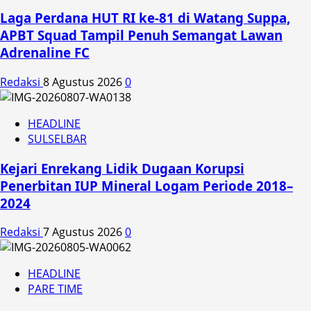
Laga Perdana HUT RI ke-81 di Watang Suppa,
APBT Squad Tampil Penuh Semangat Lawan
Adrenaline FC
Redaksi
8 Agustus 2026
0
HEADLINE
SULSELBAR
Kejari Enrekang Lidik Dugaan Korupsi
Penerbitan IUP Mineral Logam Periode 2018–
2024
Redaksi
7 Agustus 2026
0
HEADLINE
PARE TIME