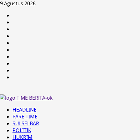
Skip
9 Agustus 2026
to
HEADLINE
content
PARE
TIME
SULSELBAR
POLITIK
HUKRIM
NASIONAL
PENKES
SPORTAINMENT
DUNIA
MEDSOS
Primary
HEADLINE
Menu
PARE TIME
SULSELBAR
POLITIK
HUKRIM