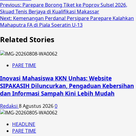
Post
Previous:
Parepare Borong Tiket ke Poprov Sulsel 2026,
Skuad Tenis Berjaya di Kualifikasi Makassar
navigation
Next:
Kemenangan Perdana! Persipare Parepare Kalahkan
Mahaputra FA di Piala Soeratin U-13
Related Stories
PARE TIME
Inovasi Mahasiswa KKN Unhas: Website
SIPAKASIH Diluncurkan, Pengaduan Kebersihan
dan Informasi Sampah Kini Lebih Mudah
Redaksi
8 Agustus 2026
0
HEADLINE
PARE TIME