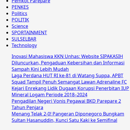
Pemkot Parepare
PENKES
Politics
POLITIK
Science
SPORTAINMENT
SULSELBAR
Technology
Inovasi Mahasiswa KKN Unhas: Website SIPAKASIH
Diluncurkan, Pengaduan Kebersihan dan Informasi
Sampah Kini Lebih Mudah
Laga Perdana HUT RI ke-81 di Watang Suppa, APBT
Squad Tampil Penuh Semangat Lawan Adrenaline FC
Kejari Enrekang Lidik Dugaan Korupsi Penerbitan IUP
Mineral Logam Periode 2018–2024
Pengadilan Negeri Vonis Pegawai BKD Parepare 2
Tahun Penjara
Menang Telak 2-0! Pangeran Diponegoro Bungkam
Sultan Hasanuddin, Kunci Satu Kaki ke Semifinal