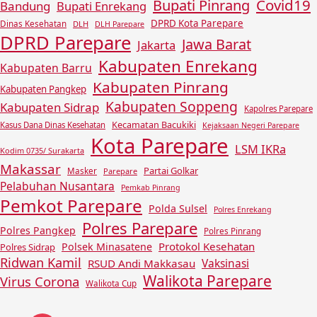
Covid19
Bupati Pinrang
Bandung
Bupati Enrekang
DPRD Kota Parepare
Dinas Kesehatan
DLH
DLH Parepare
DPRD Parepare
Jawa Barat
Jakarta
Kabupaten Enrekang
Kabupaten Barru
Kabupaten Pinrang
Kabupaten Pangkep
Kabupaten Soppeng
Kabupaten Sidrap
Kapolres Parepare
Kecamatan Bacukiki
Kasus Dana Dinas Kesehatan
Kejaksaan Negeri Parepare
Kota Parepare
LSM IKRa
Kodim 0735/ Surakarta
Makassar
Partai Golkar
Masker
Parepare
Pelabuhan Nusantara
Pemkab Pinrang
Pemkot Parepare
Polda Sulsel
Polres Enrekang
Polres Parepare
Polres Pangkep
Polres Pinrang
Protokol Kesehatan
Polsek Minasatene
Polres Sidrap
Ridwan Kamil
Vaksinasi
RSUD Andi Makkasau
Walikota Parepare
Virus Corona
Walikota Cup