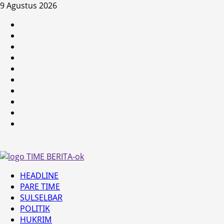
Skip
9 Agustus 2026
to
HEADLINE
content
PARE
TIME
SULSELBAR
POLITIK
HUKRIM
NASIONAL
PENKES
SPORTAINMENT
DUNIA
MEDSOS
Primary
HEADLINE
Menu
PARE TIME
SULSELBAR
POLITIK
HUKRIM