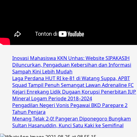
Inovasi Mahasiswa KKN Unhas: Website SIPAKASIH
Diluncurkan, Pengaduan Kebersihan dan Informasi
Sampah Kini Lebih Mudah
Laga Perdana HUT RI ke-81 di Watang Suppa, APBT
Squad Tampil Penuh Semangat Lawan Adrenaline FC
Kejari Enrekang Lidik Dugaan Korupsi Penerbitan IUP
Mineral Logam Periode 2018–2024
Pengadilan Negeri Vonis Pegawai BKD Parepare 2
Tahun Penjara
Menang Telak 2-0! Pangeran Diponegoro Bungkam
Sultan Hasanuddin, Kunci Satu Kaki ke Semifinal