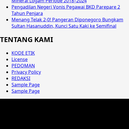
Mineral Logam Periode 2018–2024
Pengadilan Negeri Vonis Pegawai BKD Parepare 2
Tahun Penjara
Menang Telak 2-0! Pangeran Diponegoro Bungkam
Sultan Hasanuddin, Kunci Satu Kaki ke Semifinal
TENTANG KAMI
KODE ETIK
License
PEDOMAN
Privacy Policy
REDAKSI
Sample Page
Sample Page