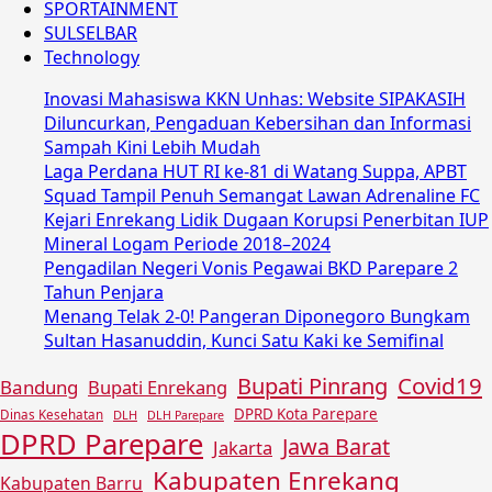
SPORTAINMENT
SULSELBAR
Technology
Inovasi Mahasiswa KKN Unhas: Website SIPAKASIH
Diluncurkan, Pengaduan Kebersihan dan Informasi
Sampah Kini Lebih Mudah
Laga Perdana HUT RI ke-81 di Watang Suppa, APBT
Squad Tampil Penuh Semangat Lawan Adrenaline FC
Kejari Enrekang Lidik Dugaan Korupsi Penerbitan IUP
Mineral Logam Periode 2018–2024
Pengadilan Negeri Vonis Pegawai BKD Parepare 2
Tahun Penjara
Menang Telak 2-0! Pangeran Diponegoro Bungkam
Sultan Hasanuddin, Kunci Satu Kaki ke Semifinal
Covid19
Bupati Pinrang
Bandung
Bupati Enrekang
DPRD Kota Parepare
Dinas Kesehatan
DLH
DLH Parepare
DPRD Parepare
Jawa Barat
Jakarta
Kabupaten Enrekang
Kabupaten Barru