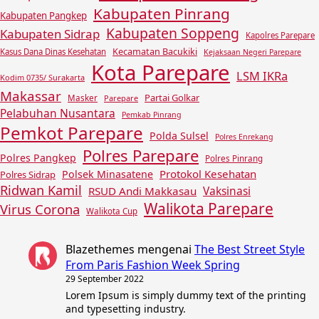
Kabupaten Pinrang
Kabupaten Pangkep
Kabupaten Soppeng
Kabupaten Sidrap
Kapolres Parepare
Kecamatan Bacukiki
Kasus Dana Dinas Kesehatan
Kejaksaan Negeri Parepare
Kota Parepare
LSM IKRa
Kodim 0735/ Surakarta
Makassar
Partai Golkar
Masker
Parepare
Pelabuhan Nusantara
Pemkab Pinrang
Pemkot Parepare
Polda Sulsel
Polres Enrekang
Polres Parepare
Polres Pangkep
Polres Pinrang
Protokol Kesehatan
Polsek Minasatene
Polres Sidrap
Ridwan Kamil
Vaksinasi
RSUD Andi Makkasau
Walikota Parepare
Virus Corona
Walikota Cup
Blazethemes
mengenai
The Best Street Style
From Paris Fashion Week Spring
29 September 2022
Lorem Ipsum is simply dummy text of the printing
and typesetting industry.