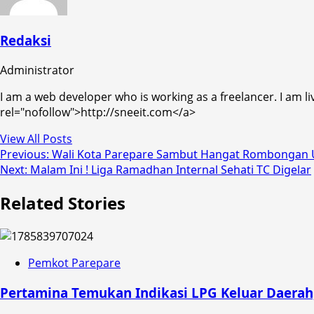
Redaksi
Administrator
I am a web developer who is working as a freelancer. I am li
rel="nofollow">http://sneeit.com</a>
View All Posts
Post
Previous:
Wali Kota Parepare Sambut Hangat Rombongan Ul
Next:
Malam Ini ! Liga Ramadhan Internal Sehati TC Digelar
navigation
Related Stories
Pemkot Parepare
Pertamina Temukan Indikasi LPG Keluar Daerah,