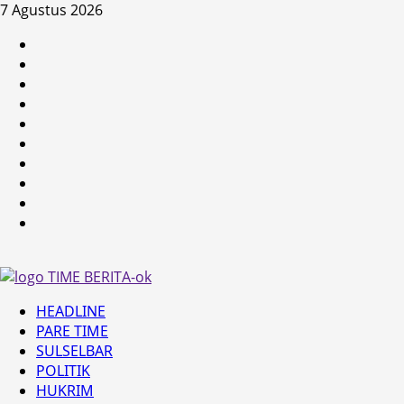
Skip
7 Agustus 2026
to
HEADLINE
content
PARE
TIME
SULSELBAR
POLITIK
HUKRIM
NASIONAL
PENKES
SPORTAINMENT
DUNIA
MEDSOS
Primary
HEADLINE
Menu
PARE TIME
SULSELBAR
POLITIK
HUKRIM