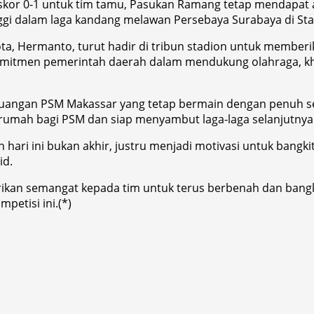
skor 0-1 untuk tim tamu, Pasukan Ramang tetap mendapat a
i dalam laga kandang melawan Persebaya Surabaya di Stadi
ota, Hermanto, turut hadir di tribun stadion untuk memb
komitmen pemerintah daerah dalam mendukung olahraga, khu
angan PSM Makassar yang tetap bermain dengan penuh sema
 rumah bagi PSM dan siap menyambut laga-laga selanjutny
i ini bukan akhir, justru menjadi motivasi untuk bangkit l
id.
ikan semangat kepada tim untuk terus berbenah dan bangk
petisi ini.(*)