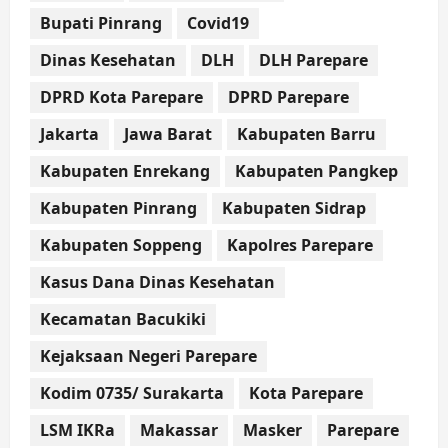
Bupati Pinrang
Covid19
Dinas Kesehatan
DLH
DLH Parepare
DPRD Kota Parepare
DPRD Parepare
Jakarta
Jawa Barat
Kabupaten Barru
Kabupaten Enrekang
Kabupaten Pangkep
Kabupaten Pinrang
Kabupaten Sidrap
Kabupaten Soppeng
Kapolres Parepare
Kasus Dana Dinas Kesehatan
Kecamatan Bacukiki
Kejaksaan Negeri Parepare
Kodim 0735/ Surakarta
Kota Parepare
LSM IKRa
Makassar
Masker
Parepare