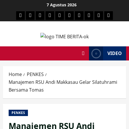
Skip
7 Agustus 2026
to
HEADLINE
PARE
SULSELBAR
POLITIK
HUKRIM
NASIONAL
PENKES
SPORTAINMENT
DUNIA
MEDSOS
content
TIME
VIDEO
Home
PENKES
Manajemen RSU Andi Makkasau Gelar Silatuhrami
Bersama Tomas
PENKES
Manajemen RSU Andi