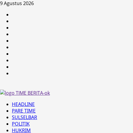
Skip
9 Agustus 2026
to
HEADLINE
content
PARE
TIME
SULSELBAR
POLITIK
HUKRIM
NASIONAL
PENKES
SPORTAINMENT
DUNIA
MEDSOS
Primary
HEADLINE
Menu
PARE TIME
SULSELBAR
POLITIK
HUKRIM