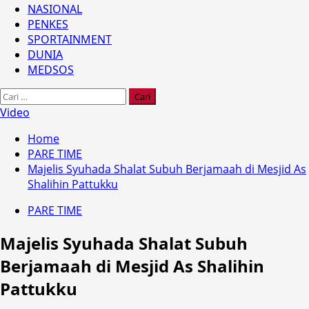
NASIONAL
PENKES
SPORTAINMENT
DUNIA
MEDSOS
Cari
untuk:
Video
Home
PARE TIME
Majelis Syuhada Shalat Subuh Berjamaah di Mesjid As
Shalihin Pattukku
PARE TIME
Majelis Syuhada Shalat Subuh
Berjamaah di Mesjid As Shalihin
Pattukku