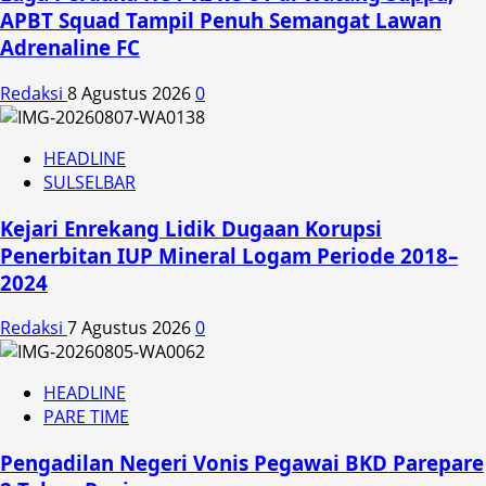
APBT Squad Tampil Penuh Semangat Lawan
Adrenaline FC
Redaksi
8 Agustus 2026
0
HEADLINE
SULSELBAR
Kejari Enrekang Lidik Dugaan Korupsi
Penerbitan IUP Mineral Logam Periode 2018–
2024
Redaksi
7 Agustus 2026
0
HEADLINE
PARE TIME
Pengadilan Negeri Vonis Pegawai BKD Parepare