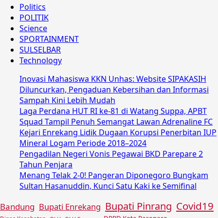
Politics
POLITIK
Science
SPORTAINMENT
SULSELBAR
Technology
Inovasi Mahasiswa KKN Unhas: Website SIPAKASIH
Diluncurkan, Pengaduan Kebersihan dan Informasi
Sampah Kini Lebih Mudah
Laga Perdana HUT RI ke-81 di Watang Suppa, APBT
Squad Tampil Penuh Semangat Lawan Adrenaline FC
Kejari Enrekang Lidik Dugaan Korupsi Penerbitan IUP
Mineral Logam Periode 2018–2024
Pengadilan Negeri Vonis Pegawai BKD Parepare 2
Tahun Penjara
Menang Telak 2-0! Pangeran Diponegoro Bungkam
Sultan Hasanuddin, Kunci Satu Kaki ke Semifinal
Covid19
Bupati Pinrang
Bandung
Bupati Enrekang