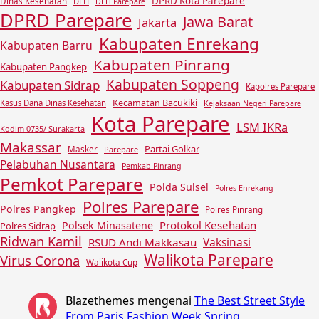
DPRD Kota Parepare
Dinas Kesehatan
DLH
DLH Parepare
DPRD Parepare
Jawa Barat
Jakarta
Kabupaten Enrekang
Kabupaten Barru
Kabupaten Pinrang
Kabupaten Pangkep
Kabupaten Soppeng
Kabupaten Sidrap
Kapolres Parepare
Kecamatan Bacukiki
Kasus Dana Dinas Kesehatan
Kejaksaan Negeri Parepare
Kota Parepare
LSM IKRa
Kodim 0735/ Surakarta
Makassar
Partai Golkar
Masker
Parepare
Pelabuhan Nusantara
Pemkab Pinrang
Pemkot Parepare
Polda Sulsel
Polres Enrekang
Polres Parepare
Polres Pangkep
Polres Pinrang
Protokol Kesehatan
Polsek Minasatene
Polres Sidrap
Ridwan Kamil
Vaksinasi
RSUD Andi Makkasau
Walikota Parepare
Virus Corona
Walikota Cup
Blazethemes
mengenai
The Best Street Style
From Paris Fashion Week Spring