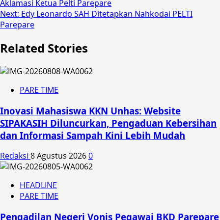
Aklamasi Ketua Pelti Parepare
navigation
Next:
Edy Leonardo SAH Ditetapkan Nahkodai PELTI
Parepare
Related Stories
PARE TIME
Inovasi Mahasiswa KKN Unhas: Website
SIPAKASIH Diluncurkan, Pengaduan Kebersihan
dan Informasi Sampah Kini Lebih Mudah
Redaksi
8 Agustus 2026
0
HEADLINE
PARE TIME
Pengadilan Negeri Vonis Pegawai BKD Parepare