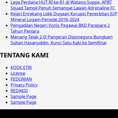
Laga Perdana HUT RI ke-81 di Watang Suppa, APBT
Squad Tampil Penuh Semangat Lawan Adrenaline FC
Kejari Enrekang Lidik Dugaan Korupsi Penerbitan IUP
Mineral Logam Periode 2018–2024
Pengadilan Negeri Vonis Pegawai BKD Parepare 2
Tahun Penjara
Menang Telak 2-0! Pangeran Diponegoro Bungkam
Sultan Hasanuddin, Kunci Satu Kaki ke Semifinal
TENTANG KAMI
KODE ETIK
License
PEDOMAN
Privacy Policy
REDAKSI
Sample Page
Sample Page