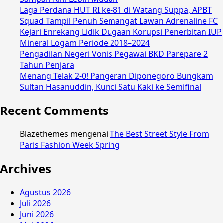
Laga Perdana HUT RI ke-81 di Watang Suppa, APBT
Squad Tampil Penuh Semangat Lawan Adrenaline FC
Kejari Enrekang Lidik Dugaan Korupsi Penerbitan IUP
Mineral Logam Periode 2018–2024
Pengadilan Negeri Vonis Pegawai BKD Parepare 2
Tahun Penjara
Menang Telak 2-0! Pangeran Diponegoro Bungkam
Sultan Hasanuddin, Kunci Satu Kaki ke Semifinal
Recent Comments
Blazethemes
mengenai
The Best Street Style From
Paris Fashion Week Spring
Archives
Agustus 2026
Juli 2026
Juni 2026