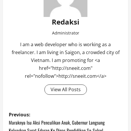
Redaksi
Administrator
I am a web developer who is working as a
freelancer. I am living in Saigon, a crowded city of
Vietnam. I am promoting for <a
href="http://sneeit.com"
rel="nofollow">http://sneeit.com</a>
View All Posts
Post
Previous:
navigation
Maraknya Isu Aksi Penculikan Anak, Gubernur Langsung
Keluarkan Surat Edaran Ke Dinas Pendidikan Se-Sulsel