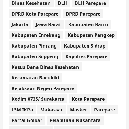
Dinas Kesehatan
DLH
DLH Parepare
DPRD Kota Parepare
DPRD Parepare
Jakarta
Jawa Barat
Kabupaten Barru
Kabupaten Enrekang
Kabupaten Pangkep
Kabupaten Pinrang
Kabupaten Sidrap
Kabupaten Soppeng
Kapolres Parepare
Kasus Dana Dinas Kesehatan
Kecamatan Bacukiki
Kejaksaan Negeri Parepare
Kodim 0735/ Surakarta
Kota Parepare
LSM IKRa
Makassar
Masker
Parepare
Partai Golkar
Pelabuhan Nusantara