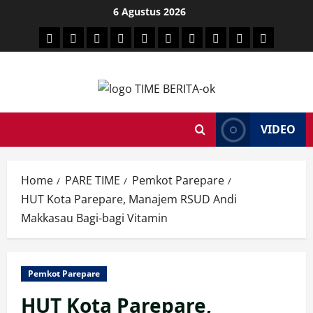
Skip
6 Agustus 2026
to
HEADLINE
PARE
SULSELBAR
POLITIK
HUKRIM
NASIONAL
PENKES
SPORTAINMENT
DUNIA
MEDSOS
content
TIME
VIDEO
Home
PARE TIME
Pemkot Parepare
HUT Kota Parepare, Manajem RSUD Andi
Makkasau Bagi-bagi Vitamin
Pemkot Parepare
HUT Kota Parepare,