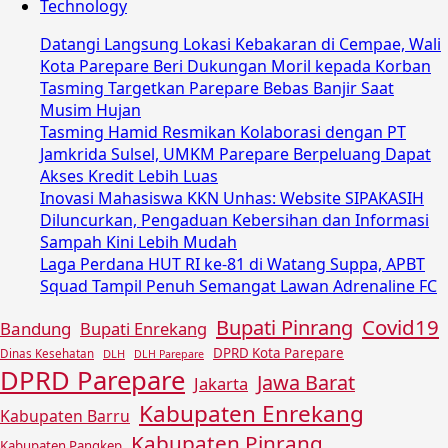
Technology
Datangi Langsung Lokasi Kebakaran di Cempae, Wali
Kota Parepare Beri Dukungan Moril kepada Korban
Tasming Targetkan Parepare Bebas Banjir Saat
Musim Hujan
Tasming Hamid Resmikan Kolaborasi dengan PT
Jamkrida Sulsel, UMKM Parepare Berpeluang Dapat
Akses Kredit Lebih Luas
Inovasi Mahasiswa KKN Unhas: Website SIPAKASIH
Diluncurkan, Pengaduan Kebersihan dan Informasi
Sampah Kini Lebih Mudah
Laga Perdana HUT RI ke-81 di Watang Suppa, APBT
Squad Tampil Penuh Semangat Lawan Adrenaline FC
Covid19
Bupati Pinrang
Bandung
Bupati Enrekang
DPRD Kota Parepare
Dinas Kesehatan
DLH
DLH Parepare
DPRD Parepare
Jawa Barat
Jakarta
Kabupaten Enrekang
Kabupaten Barru
Kabupaten Pinrang
Kabupaten Pangkep