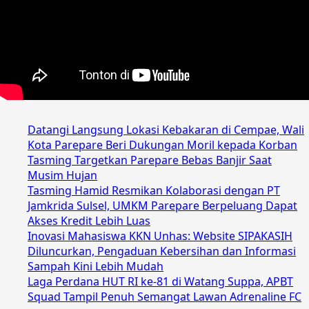
Datangi Langsung Lokasi Kebakaran di Cempae, Wali
Kota Parepare Beri Dukungan Moril kepada Korban
Tasming Targetkan Parepare Bebas Banjir Saat
Musim Hujan
Tasming Hamid Resmikan Kolaborasi dengan PT
Jamkrida Sulsel, UMKM Parepare Berpeluang Dapat
Akses Kredit Lebih Luas
Inovasi Mahasiswa KKN Unhas: Website SIPAKASIH
Diluncurkan, Pengaduan Kebersihan dan Informasi
Sampah Kini Lebih Mudah
Laga Perdana HUT RI ke-81 di Watang Suppa, APBT
Squad Tampil Penuh Semangat Lawan Adrenaline FC