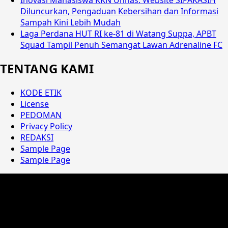
Diluncurkan, Pengaduan Kebersihan dan Informasi
Sampah Kini Lebih Mudah
Laga Perdana HUT RI ke-81 di Watang Suppa, APBT
Squad Tampil Penuh Semangat Lawan Adrenaline FC
TENTANG KAMI
KODE ETIK
License
PEDOMAN
Privacy Policy
REDAKSI
Sample Page
Sample Page