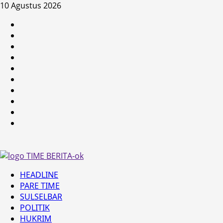
Skip
10 Agustus 2026
to
HEADLINE
content
PARE
TIME
SULSELBAR
POLITIK
HUKRIM
NASIONAL
PENKES
SPORTAINMENT
DUNIA
MEDSOS
Primary
HEADLINE
Menu
PARE TIME
SULSELBAR
POLITIK
HUKRIM