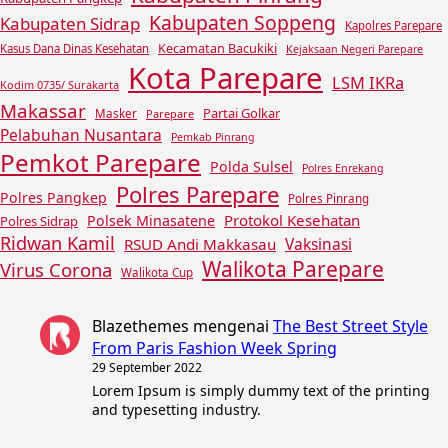
Kabupaten Soppeng
Kabupaten Sidrap
Kapolres Parepare
Kecamatan Bacukiki
Kasus Dana Dinas Kesehatan
Kejaksaan Negeri Parepare
Kota Parepare
LSM IKRa
Kodim 0735/ Surakarta
Makassar
Partai Golkar
Masker
Parepare
Pelabuhan Nusantara
Pemkab Pinrang
Pemkot Parepare
Polda Sulsel
Polres Enrekang
Polres Parepare
Polres Pangkep
Polres Pinrang
Protokol Kesehatan
Polsek Minasatene
Polres Sidrap
Ridwan Kamil
Vaksinasi
RSUD Andi Makkasau
Walikota Parepare
Virus Corona
Walikota Cup
Blazethemes
mengenai
The Best Street Style
From Paris Fashion Week Spring
29 September 2022
Lorem Ipsum is simply dummy text of the printing
and typesetting industry.