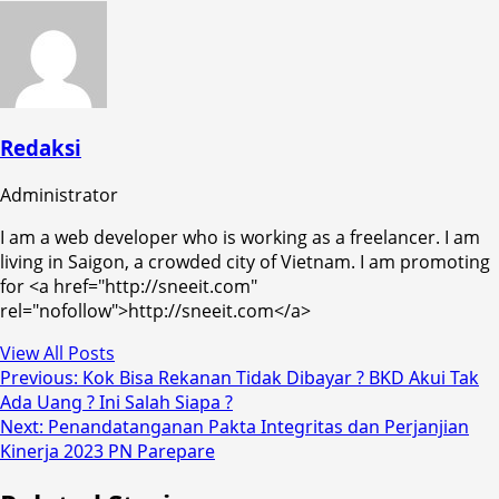
Redaksi
Administrator
I am a web developer who is working as a freelancer. I am
living in Saigon, a crowded city of Vietnam. I am promoting
for <a href="http://sneeit.com"
rel="nofollow">http://sneeit.com</a>
View All Posts
Post
Previous:
Kok Bisa Rekanan Tidak Dibayar ? BKD Akui Tak
Ada Uang ? Ini Salah Siapa ?
navigation
Next:
Penandatanganan Pakta Integritas dan Perjanjian
Kinerja 2023 PN Parepare