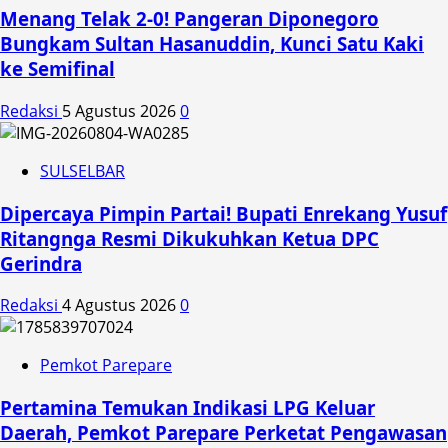
Menang Telak 2-0! Pangeran Diponegoro
Bungkam Sultan Hasanuddin, Kunci Satu Kaki
ke Semifinal
Redaksi
5 Agustus 2026
0
SULSELBAR
Dipercaya Pimpin Partai! Bupati Enrekang Yusuf
Ritangnga Resmi Dikukuhkan Ketua DPC
Gerindra
Redaksi
4 Agustus 2026
0
Pemkot Parepare
Pertamina Temukan Indikasi LPG Keluar
Daerah, Pemkot Parepare Perketat Pengawasan