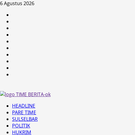
Skip
6 Agustus 2026
to
HEADLINE
content
PARE
TIME
SULSELBAR
POLITIK
HUKRIM
NASIONAL
PENKES
SPORTAINMENT
DUNIA
MEDSOS
Primary
HEADLINE
Menu
PARE TIME
SULSELBAR
POLITIK
HUKRIM