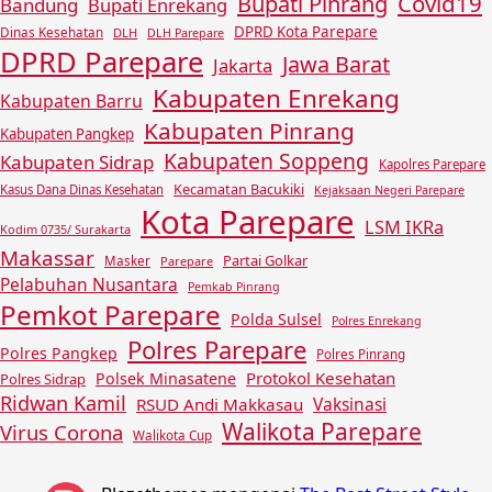
Covid19
Bupati Pinrang
Bandung
Bupati Enrekang
DPRD Kota Parepare
Dinas Kesehatan
DLH
DLH Parepare
DPRD Parepare
Jawa Barat
Jakarta
Kabupaten Enrekang
Kabupaten Barru
Kabupaten Pinrang
Kabupaten Pangkep
Kabupaten Soppeng
Kabupaten Sidrap
Kapolres Parepare
Kecamatan Bacukiki
Kasus Dana Dinas Kesehatan
Kejaksaan Negeri Parepare
Kota Parepare
LSM IKRa
Kodim 0735/ Surakarta
Makassar
Partai Golkar
Masker
Parepare
Pelabuhan Nusantara
Pemkab Pinrang
Pemkot Parepare
Polda Sulsel
Polres Enrekang
Polres Parepare
Polres Pangkep
Polres Pinrang
Protokol Kesehatan
Polsek Minasatene
Polres Sidrap
Ridwan Kamil
Vaksinasi
RSUD Andi Makkasau
Walikota Parepare
Virus Corona
Walikota Cup