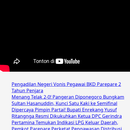
Pengadilan Negeri Vonis Pegawai BKD Parepare 2
Tahun Penjara
Menang Telak 2-0! Pangeran Diponegoro Bungkam
Sultan Hasanuddin, Kunci Satu Kaki ke Semifinal
Dipercaya Pimpin Partai! Bupati Enrekang Yusuf
Ritangnga Resmi Dikukuhkan Ketua DPC Gerindra
Pertamina Temukan Indikasi LPG Keluar Daerah,
Pemkot Parepare Perketat Pengawasan Distribusi