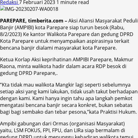
Redaksi
7 Februari 2023
1 minute read
PAREPARE, timberita.com –
Aksi Aliansi Masyarakat Peduli
Banjir (AMPIBI) kota Parepare siap turun besok (Rabu,
8/2/2023) Ke kantor Walikota Parepare dan gedung DPRD
Kota Parepare untuk menyampaikan aspirasinya terkait
bencana banjir dialami masyarakat kota Parepare.
Ketua Korlap Aksi keprihatinan AMPIBI Parepare, Makmur
Raona, minta walikota hadir dalam acara RDP besok di
gedung DPRD Parepare,.
”Kta tidak mau walikota Mangkir lagi seperti sebelumnya
setiap aksi yang kami lakukan, tidak usah takut berhadapan
dengan kami. Kami hanya ingin tahu apa langkah pemkot
mengatasi bencana banjir secara konkret, bukan sebatas
bagi bagi sembako dan tebar pesona,”kata Praktisi Hukum.
Ampibi gabungan dari Ormas (organisasi Masyarakat)
yaitu, LSM FOKUS, FPI, FPU, dan LIRa siap bermalam di
gedung DPRD untuk menunggu kehadiran walikota temui