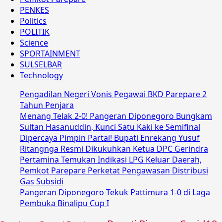
PENKES
Politics
POLITIK
Science
SPORTAINMENT
SULSELBAR
Technology
Pengadilan Negeri Vonis Pegawai BKD Parepare 2
Tahun Penjara
Menang Telak 2-0! Pangeran Diponegoro Bungkam
Sultan Hasanuddin, Kunci Satu Kaki ke Semifinal
Dipercaya Pimpin Partai! Bupati Enrekang Yusuf
Ritangnga Resmi Dikukuhkan Ketua DPC Gerindra
Pertamina Temukan Indikasi LPG Keluar Daerah,
Pemkot Parepare Perketat Pengawasan Distribusi
Gas Subsidi
Pangeran Diponegoro Tekuk Pattimura 1-0 di Laga
Pembuka Binalipu Cup I