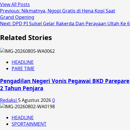
View All Posts
Post
Previous:
Nikmatnya, Ngopi Gratis di Hena Kopi Saat
Grand Opening
navigation
Next:
DPD PI Sulsel Gelar Rakerda Dan Perayaan Ultah Ke 6
Related Stories
HEADLINE
PARE TIME
Pengadilan Negeri Vonis Pegawai BKD Parepare
2 Tahun Penjara
Redaksi
5 Agustus 2026
0
HEADLINE
SPORTAINMENT