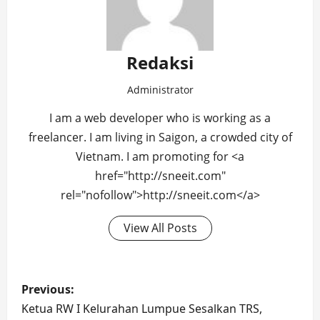
Redaksi
Administrator
I am a web developer who is working as a
freelancer. I am living in Saigon, a crowded city of
Vietnam. I am promoting for <a
href="http://sneeit.com"
rel="nofollow">http://sneeit.com</a>
View All Posts
Post
Previous:
navigation
Ketua RW I Kelurahan Lumpue Sesalkan TRS,