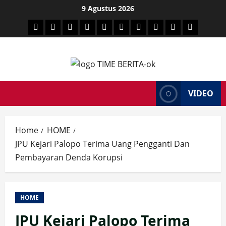
Skip
9 Agustus 2026
to
HEADLINE
PARE
SULSELBAR
POLITIK
HUKRIM
NASIONAL
PENKES
SPORTAINMENT
DUNIA
MEDSOS
content
TIME
VIDEO
Home
HOME
JPU Kejari Palopo Terima Uang Pengganti Dan
Pembayaran Denda Korupsi
HOME
JPU Kejari Palopo Terima