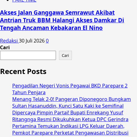
Akses Jalan Ganggawa Semrawut Akibat
Antrian Truk BBM Halangi Akses Damkar Di
Tengah Ancaman Kebakaran El Nino
Redaksi
30 Juli 2026
0
Cari
Cari
Recent Posts
Pengadilan Negeri Vonis Pegawai BKD Parepare 2
Tahun Penjara
Menang Telak 2-0! Pangeran Diponegoro Bungkam
Sultan Hasanuddin, Kunci Satu Kaki ke Semifinal
Dipercaya Pimpin Partai! Bupati Enrekang Yusuf
Ritangnga Resmi Dikukuhkan Ketua DPC Gerindra
Pertamina Temukan Indikasi LPG Keluar Daerah,
Pemkot Parepare Perketat Pengawasan Distribusi