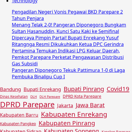
Technology
Pengadilan Negeri Vonis Pegawai BKD Parepare 2
Tahun Penjara
Menang Telak 2-0! Pangeran Diponegoro Bungkam
Sultan Hasanuddin, Kunci Satu Kaki ke Semifinal
Dipercaya Pimpin Partai! Bupati Enrekang Yusuf
Ritangnga Resmi Dikukuhkan Ketua DPC Gerindra
Pertamina Temukan Indikasi LPG Keluar Daerah,
Pemkot Parepare Perketat Pengawasan Distribusi
Gas Subsidi
Pangeran Diponegoro Tekuk Pattimura 1-0 di Laga
Pembuka Binalipu Cup I
Covid19
Bupati Pinrang
Bandung
Bupati Enrekang
DPRD Kota Parepare
Dinas Kesehatan
DLH
DLH Parepare
DPRD Parepare
Jawa Barat
Jakarta
Kabupaten Enrekang
Kabupaten Barru
Kabupaten Pinrang
Kabupaten Pangkep
Kabupaten Soppeng
Kabupaten Sidrap
Kapolres Parepare