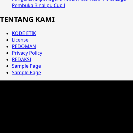
Pembuka Binalipu Cup I
TENTANG KAMI
KODE ETIK
License
PEDOMAN
Privacy Policy
REDAKSI
Sample Page
Sample Page