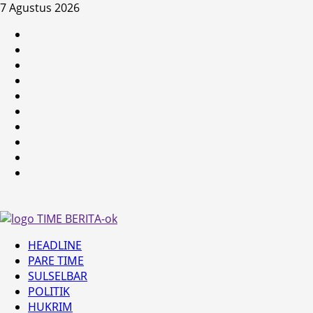
Skip
7 Agustus 2026
to
HEADLINE
content
PARE
TIME
SULSELBAR
POLITIK
HUKRIM
NASIONAL
PENKES
SPORTAINMENT
DUNIA
MEDSOS
Primary
HEADLINE
Menu
PARE TIME
SULSELBAR
POLITIK
HUKRIM