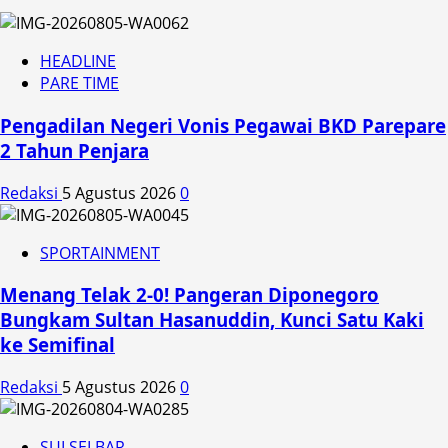
HEADLINE
PARE TIME
Pengadilan Negeri Vonis Pegawai BKD Parepare
2 Tahun Penjara
Redaksi
5 Agustus 2026
0
SPORTAINMENT
Menang Telak 2-0! Pangeran Diponegoro
Bungkam Sultan Hasanuddin, Kunci Satu Kaki
ke Semifinal
Redaksi
5 Agustus 2026
0
SULSELBAR