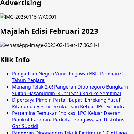
Advertising
Majalah Edisi Februari 2023
Klik Info
Pengadilan Negeri Vonis Pegawai BKD Parepare 2
Tahun Penjara
Menang Telak 2-0! Pangeran Diponegoro Bungkam
Sultan Hasanuddin, Kunci Satu Kaki ke Semifinal
Dipercaya Pimpin Partai! Bupati Enrekang Yusuf
Ritangnga Resmi Dikukuhkan Ketua DPC Gerindra
Pertamina Temukan Indikasi LPG Keluar Daerah,
Pemkot Parepare Perketat Pengawasan Distribusi
Gas Subsidi
Pangeran Diponegoro Tekuk Pattimura 1-0 di Laga