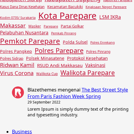
Kecamatan Bacukiki
Kasus Dana Dinas Kesehatan
Kejaksaan Negeri Parepare
Kota Parepare
LSM IKRa
Kodim 0735/ Surakarta
Makassar
Partai Golkar
Masker
Parepare
Pelabuhan Nusantara
Pemkab Pinrang
Pemkot Parepare
Polda Sulsel
Polres Enrekang
Polres Parepare
Polres Pangkep
Polres Pinrang
Protokol Kesehatan
Polsek Minasatene
Polres Sidrap
Ridwan Kamil
Vaksinasi
RSUD Andi Makkasau
Walikota Parepare
Virus Corona
Walikota Cup
Blazethemes
mengenai
The Best Street Style
From Paris Fashion Week Spring
29 September 2022
Lorem Ipsum is simply dummy text of the printing
and typesetting industry.
Business