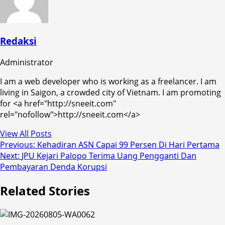
Redaksi
Administrator
I am a web developer who is working as a freelancer. I am
living in Saigon, a crowded city of Vietnam. I am promoting
for <a href="http://sneeit.com"
rel="nofollow">http://sneeit.com</a>
View All Posts
Post
Previous:
Kehadiran ASN Capai 99 Persen Di Hari Pertama
Next:
JPU Kejari Palopo Terima Uang Pengganti Dan
navigation
Pembayaran Denda Korupsi
Related Stories