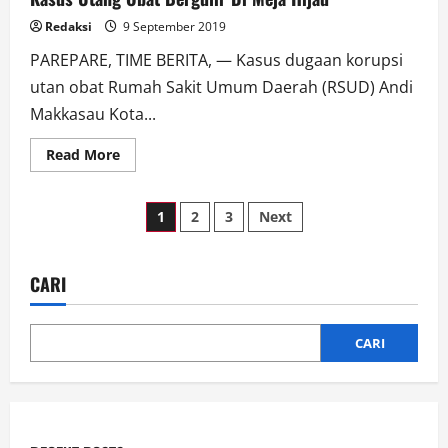
2
Diperketat
Redaksi
9 September 2019
Pengawasannya
PAREPARE, TIME BERITA, — Kasus dugaan korupsi
utan obat Rumah Sakit Umum Daerah (RSUD) Andi
Makkasau Kota...
Read
Read More
more
about
Kasus
Paginasi
Utang
1
2
3
Next
Obat
Bergulir
pos
Di
Meja
Hijau
CARI
CARI