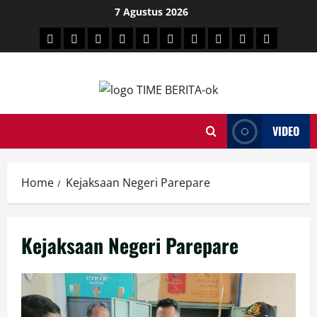
Skip
7 Agustus 2026
to
HEADLINE
PARE
SULSELBAR
POLITIK
HUKRIM
NASIONAL
PENKES
SPORTAINMENT
DUNIA
MEDSOS
content
TIME
VIDEO
Home
Kejaksaan Negeri Parepare
Kejaksaan Negeri Parepare