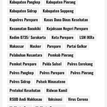
Kabupaten Pangkep
Kabupaten Pinrang
Kabupaten Sidrap
Kabupaten Soppeng
Kapolres Parepare
Kasus Dana Dinas Kesehatan
Kecamatan Bacukiki
Kejaksaan Negeri Parepare
Kodim 0735/ Surakarta
Kota Parepare
LSM IKRa
Makassar
Masker
Parepare
Partai Golkar
Pelabuhan Nusantara
Pemkab Pinrang
Pemkot Parepare
Polda Sulsel
Polres Enrekang
Polres Pangkep
Polres Parepare
Polres Pinrang
Polres Sidrap
Polsek Minasatene
Protokol Kesehatan
Ridwan Kamil
RSUD Andi Makkasau
Vaksinasi
Virus Corona