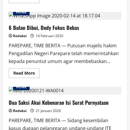
more
about
Pekat
HOME
IB
Agendakan
Audiens
Bersama
6 Bulan Dibui, Dedy Fokus Bebas
Penegak
Hukum
Redaksi
14 Februari 2020
PAREPARE, TIME BERITA — Putusan majelis hakim
Pengadilan Negeri Parepare telah memerintahkan
kepada penuntut umum agar membebaskan...
Read
Read More
more
about
6
HOME
Bulan
Dibui,
Dedy
Fokus
Dua Saksi Akui Kebenaran Isi Surat Pernyataan
Bebas
Redaksi
21 Januari 2020
PAREPARE, TIME BERITA — Sidang kesembilan
kasus dugaan pelanggaran undang-undang ITE