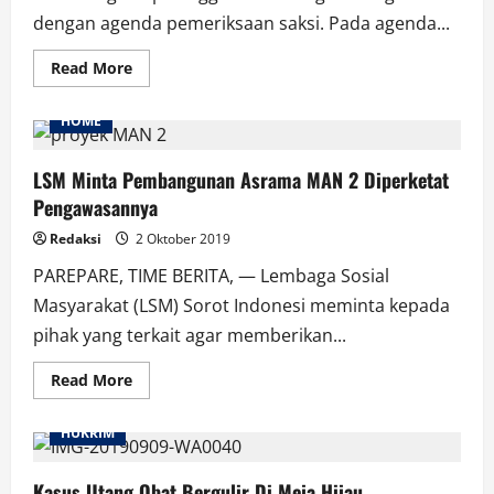
dengan agenda pemeriksaan saksi. Pada agenda...
Read
Read More
more
about
Dua
HOME
Saksi
Akui
Kebenaran
Isi
LSM Minta Pembangunan Asrama MAN 2 Diperketat
Surat
Pengawasannya
Pernyataan
Redaksi
2 Oktober 2019
PAREPARE, TIME BERITA, — Lembaga Sosial
Masyarakat (LSM) Sorot Indonesi meminta kepada
pihak yang terkait agar memberikan...
Read
Read More
more
about
LSM
HUKRIM
Minta
Pembangunan
Asrama
MAN
Kasus Utang Obat Bergulir Di Meja Hijau