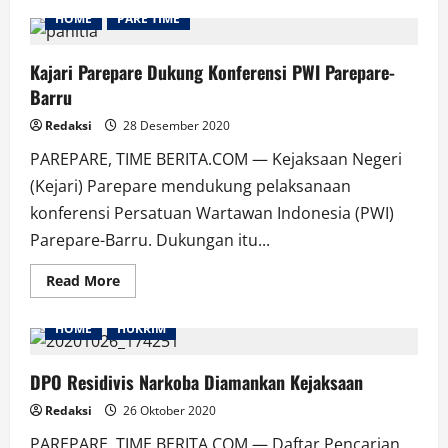
Sejumlah
HOME
PARE TIME
Tersangka
Dugaan
Kasus
Penyimpangan
Kajari Parepare Dukung Konferensi PWI Parepare-
Bantuan
Barru
Dana
Koperasi
Segera
Redaksi
28 Desember 2020
Ditetapkan
PAREPARE, TIME BERITA.COM — Kejaksaan Negeri
(Kejari) Parepare mendukung pelaksanaan
konferensi Persatuan Wartawan Indonesia (PWI)
Parepare-Barru. Dukungan itu...
Read
Read More
more
about
Kajari
HOME
HUKRIM
Parepare
Dukung
Konferensi
PWI
DPO Residivis Narkoba Diamankan Kejaksaan
Parepare-
Barru
Redaksi
26 Oktober 2020
PAREPARE, TIME BERITA.COM — Daftar Pencarian