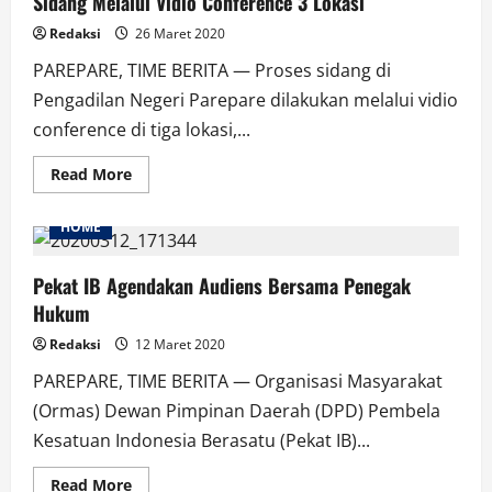
Sidang Melalui Vidio Conference 3 Lokasi
Redaksi
26 Maret 2020
PAREPARE, TIME BERITA — Proses sidang di
Pengadilan Negeri Parepare dilakukan melalui vidio
conference di tiga lokasi,...
Read
Read More
more
about
Sidang
HOME
Melalui
Vidio
Conference
3
Pekat IB Agendakan Audiens Bersama Penegak
Lokasi
Hukum
Redaksi
12 Maret 2020
PAREPARE, TIME BERITA — Organisasi Masyarakat
(Ormas) Dewan Pimpinan Daerah (DPD) Pembela
Kesatuan Indonesia Berasatu (Pekat IB)...
Read
Read More