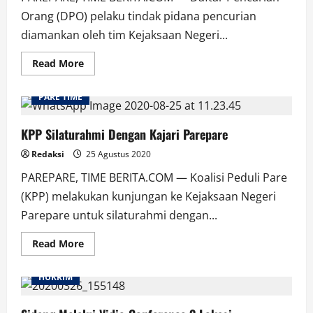
Orang (DPO) pelaku tindak pidana pencurian
diamankan oleh tim Kejaksaan Negeri...
Read
Read More
more
about
DPO
PARE TIME
Residivis
Narkoba
Diamankan
Kejaksaan
KPP Silaturahmi Dengan Kajari Parepare
Redaksi
25 Agustus 2020
PAREPARE, TIME BERITA.COM — Koalisi Peduli Pare
(KPP) melakukan kunjungan ke Kejaksaan Negeri
Parepare untuk silaturahmi dengan...
Read
Read More
more
about
KPP
HUKRIM
Silaturahmi
Dengan
Kajari
Parepare