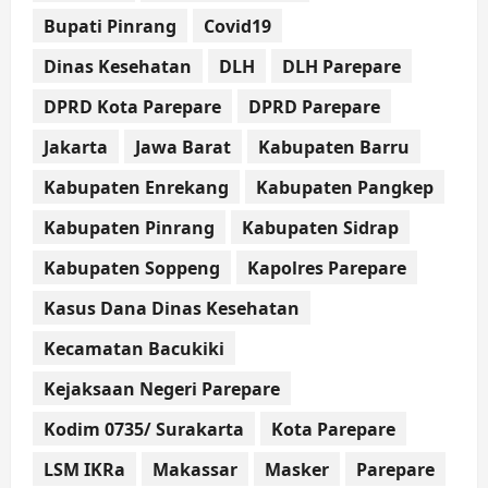
Bupati Pinrang
Covid19
Dinas Kesehatan
DLH
DLH Parepare
DPRD Kota Parepare
DPRD Parepare
Jakarta
Jawa Barat
Kabupaten Barru
Kabupaten Enrekang
Kabupaten Pangkep
Kabupaten Pinrang
Kabupaten Sidrap
Kabupaten Soppeng
Kapolres Parepare
Kasus Dana Dinas Kesehatan
Kecamatan Bacukiki
Kejaksaan Negeri Parepare
Kodim 0735/ Surakarta
Kota Parepare
LSM IKRa
Makassar
Masker
Parepare