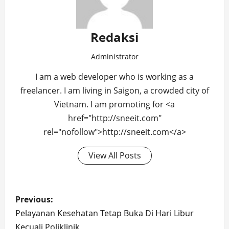
Redaksi
Administrator
I am a web developer who is working as a
freelancer. I am living in Saigon, a crowded city of
Vietnam. I am promoting for <a
href="http://sneeit.com"
rel="nofollow">http://sneeit.com</a>
View All Posts
Post
Previous:
navigation
Pelayanan Kesehatan Tetap Buka Di Hari Libur
Kecuali Poliklinik