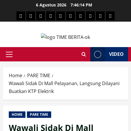
Skip
6 Agustus 2026
7:46:15 PM
to
HEADLINE
PARE
SULSELBAR
POLITIK
HUKRIM
NASIONAL
PENKES
SPORTAINMENT
DUNIA
MEDSOS
content
TIME
VIDEO
Primary
Menu
Home
PARE TIME
Wawali Sidak Di Mall Pelayanan, Langsung Dilayani
Buatkan KTP Elektrik
HOME
PARE TIME
Wawali Sidak Di Mall