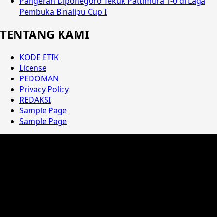
Pangeran Diponegoro Tekuk Pattimura 1-0 di Laga
Pembuka Binalipu Cup I
TENTANG KAMI
KODE ETIK
License
PEDOMAN
Privacy Policy
REDAKSI
Sample Page
Sample Page