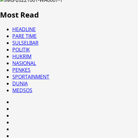
Most Read
HEADLINE
PARE TIME
SULSELBAR
POLITIK
HUKRIM
NASIONAL
PENKES
SPORTAINMENT
DUNIA
MEDSOS
HEADLINE
PARE
TIME
SULSELBAR
POLITIK
HUKRIM
NASIONAL