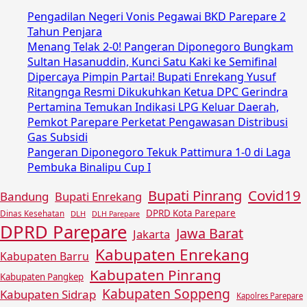
Pengadilan Negeri Vonis Pegawai BKD Parepare 2
Tahun Penjara
Menang Telak 2-0! Pangeran Diponegoro Bungkam
Sultan Hasanuddin, Kunci Satu Kaki ke Semifinal
Dipercaya Pimpin Partai! Bupati Enrekang Yusuf
Ritangnga Resmi Dikukuhkan Ketua DPC Gerindra
Pertamina Temukan Indikasi LPG Keluar Daerah,
Pemkot Parepare Perketat Pengawasan Distribusi
Gas Subsidi
Pangeran Diponegoro Tekuk Pattimura 1-0 di Laga
Pembuka Binalipu Cup I
Covid19
Bupati Pinrang
Bandung
Bupati Enrekang
DPRD Kota Parepare
Dinas Kesehatan
DLH
DLH Parepare
DPRD Parepare
Jawa Barat
Jakarta
Kabupaten Enrekang
Kabupaten Barru
Kabupaten Pinrang
Kabupaten Pangkep
Kabupaten Soppeng
Kabupaten Sidrap
Kapolres Parepare