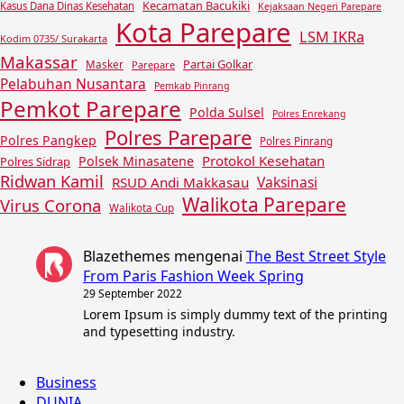
Kecamatan Bacukiki
Kasus Dana Dinas Kesehatan
Kejaksaan Negeri Parepare
Kota Parepare
LSM IKRa
Kodim 0735/ Surakarta
Makassar
Partai Golkar
Masker
Parepare
Pelabuhan Nusantara
Pemkab Pinrang
Pemkot Parepare
Polda Sulsel
Polres Enrekang
Polres Parepare
Polres Pangkep
Polres Pinrang
Protokol Kesehatan
Polsek Minasatene
Polres Sidrap
Ridwan Kamil
Vaksinasi
RSUD Andi Makkasau
Walikota Parepare
Virus Corona
Walikota Cup
Blazethemes
mengenai
The Best Street Style
From Paris Fashion Week Spring
29 September 2022
Lorem Ipsum is simply dummy text of the printing
and typesetting industry.
Business
DUNIA