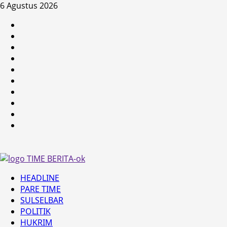
Skip
6 Agustus 2026
to
HEADLINE
content
PARE
TIME
SULSELBAR
POLITIK
HUKRIM
NASIONAL
PENKES
SPORTAINMENT
DUNIA
MEDSOS
Primary
HEADLINE
Menu
PARE TIME
SULSELBAR
POLITIK
HUKRIM