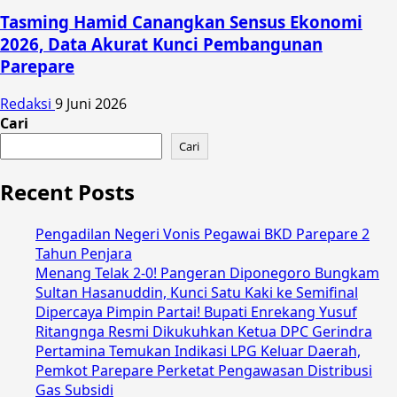
Tasming Hamid Canangkan Sensus Ekonomi
2026, Data Akurat Kunci Pembangunan
Parepare
Redaksi
9 Juni 2026
Cari
Cari
Recent Posts
Pengadilan Negeri Vonis Pegawai BKD Parepare 2
Tahun Penjara
Menang Telak 2-0! Pangeran Diponegoro Bungkam
Sultan Hasanuddin, Kunci Satu Kaki ke Semifinal
Dipercaya Pimpin Partai! Bupati Enrekang Yusuf
Ritangnga Resmi Dikukuhkan Ketua DPC Gerindra
Pertamina Temukan Indikasi LPG Keluar Daerah,
Pemkot Parepare Perketat Pengawasan Distribusi
Gas Subsidi