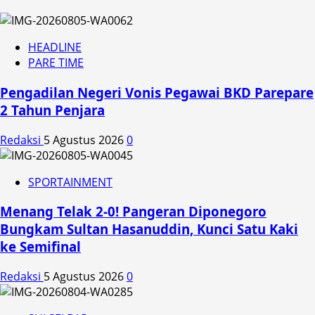
HEADLINE
PARE TIME
Pengadilan Negeri Vonis Pegawai BKD Parepare
2 Tahun Penjara
Redaksi
5 Agustus 2026
0
SPORTAINMENT
Menang Telak 2-0! Pangeran Diponegoro
Bungkam Sultan Hasanuddin, Kunci Satu Kaki
ke Semifinal
Redaksi
5 Agustus 2026
0