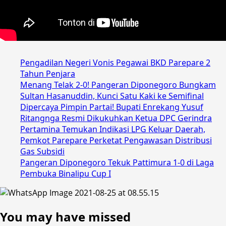
Pengadilan Negeri Vonis Pegawai BKD Parepare 2
Tahun Penjara
Menang Telak 2-0! Pangeran Diponegoro Bungkam
Sultan Hasanuddin, Kunci Satu Kaki ke Semifinal
Dipercaya Pimpin Partai! Bupati Enrekang Yusuf
Ritangnga Resmi Dikukuhkan Ketua DPC Gerindra
Pertamina Temukan Indikasi LPG Keluar Daerah,
Pemkot Parepare Perketat Pengawasan Distribusi
Gas Subsidi
Pangeran Diponegoro Tekuk Pattimura 1-0 di Laga
Pembuka Binalipu Cup I
You may have missed