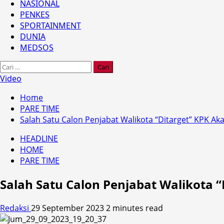
NASIONAL
PENKES
SPORTAINMENT
DUNIA
MEDSOS
Cari
untuk:
Video
Home
PARE TIME
Salah Satu Calon Penjabat Walikota “Ditarget” KPK A
HEADLINE
HOME
PARE TIME
Salah Satu Calon Penjabat Walikota 
Redaksi
29 September 2023
2 minutes read