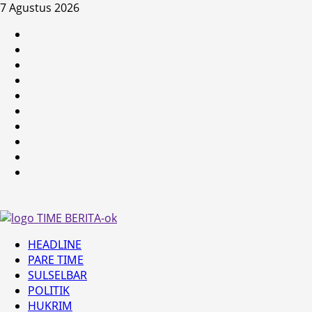
Skip
7 Agustus 2026
to
HEADLINE
content
PARE
TIME
SULSELBAR
POLITIK
HUKRIM
NASIONAL
PENKES
SPORTAINMENT
DUNIA
MEDSOS
Primary
HEADLINE
Menu
PARE TIME
SULSELBAR
POLITIK
HUKRIM