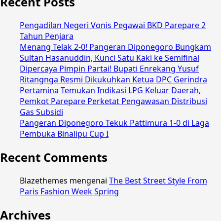
Recent Posts
Pengadilan Negeri Vonis Pegawai BKD Parepare 2
Tahun Penjara
Menang Telak 2-0! Pangeran Diponegoro Bungkam
Sultan Hasanuddin, Kunci Satu Kaki ke Semifinal
Dipercaya Pimpin Partai! Bupati Enrekang Yusuf
Ritangnga Resmi Dikukuhkan Ketua DPC Gerindra
Pertamina Temukan Indikasi LPG Keluar Daerah,
Pemkot Parepare Perketat Pengawasan Distribusi
Gas Subsidi
Pangeran Diponegoro Tekuk Pattimura 1-0 di Laga
Pembuka Binalipu Cup I
Recent Comments
Blazethemes
mengenai
The Best Street Style From
Paris Fashion Week Spring
Archives