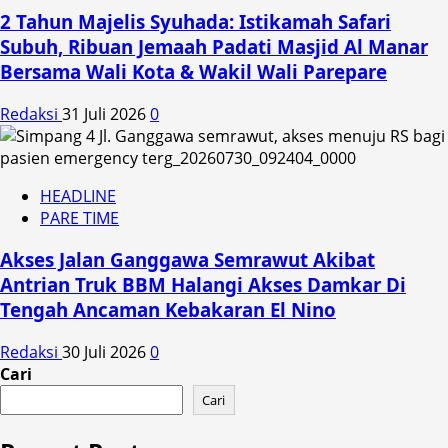
2 Tahun Majelis Syuhada: Istikamah Safari
Subuh, Ribuan Jemaah Padati Masjid Al Manar
Bersama Wali Kota & Wakil Wali Parepare
Redaksi
31 Juli 2026
0
HEADLINE
PARE TIME
Akses Jalan Ganggawa Semrawut Akibat
Antrian Truk BBM Halangi Akses Damkar Di
Tengah Ancaman Kebakaran El Nino
Redaksi
30 Juli 2026
0
Cari
Cari