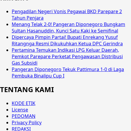
Pengadilan Negeri Vonis Pegawai BKD Parepare 2
Tahun Penjara
Menang Telak 2-0! Pangeran Diponegoro Bungkam
Sultan Hasanuddin, Kunci Satu Kaki ke Semifinal
Dipercaya Pimpin Partai! Bupati Enrekang Yusuf
Ritangnga Resmi Dikukuhkan Ketua DPC Gerindra
Pertamina Temukan Indikasi LPG Keluar Daerah,
Pemkot Parepare Perketat Pengawasan Distribusi
Gas Subsidi
Pangeran Diponegoro Tekuk Pattimura 1-0 di Laga
Pembuka Binalipu Cup I
TENTANG KAMI
KODE ETIK
License
PEDOMAN
Privacy Policy
REDAKSI