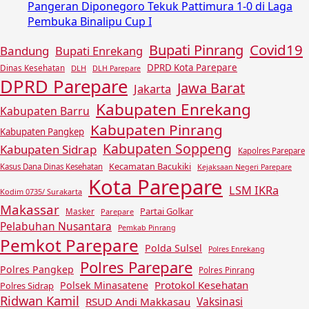
Pangeran Diponegoro Tekuk Pattimura 1-0 di Laga
Pembuka Binalipu Cup I
Covid19
Bupati Pinrang
Bandung
Bupati Enrekang
DPRD Kota Parepare
Dinas Kesehatan
DLH
DLH Parepare
DPRD Parepare
Jawa Barat
Jakarta
Kabupaten Enrekang
Kabupaten Barru
Kabupaten Pinrang
Kabupaten Pangkep
Kabupaten Soppeng
Kabupaten Sidrap
Kapolres Parepare
Kecamatan Bacukiki
Kasus Dana Dinas Kesehatan
Kejaksaan Negeri Parepare
Kota Parepare
LSM IKRa
Kodim 0735/ Surakarta
Makassar
Partai Golkar
Masker
Parepare
Pelabuhan Nusantara
Pemkab Pinrang
Pemkot Parepare
Polda Sulsel
Polres Enrekang
Polres Parepare
Polres Pangkep
Polres Pinrang
Protokol Kesehatan
Polsek Minasatene
Polres Sidrap
Ridwan Kamil
Vaksinasi
RSUD Andi Makkasau