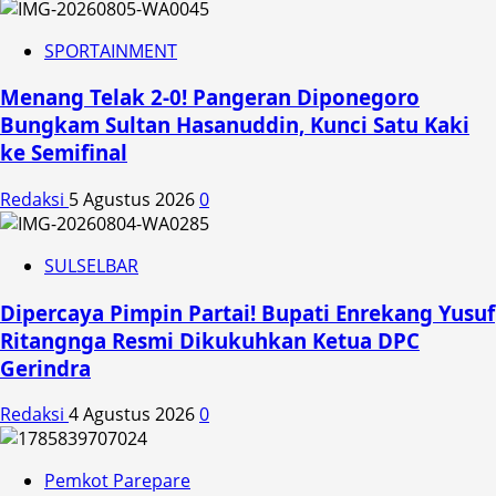
SPORTAINMENT
Menang Telak 2-0! Pangeran Diponegoro
Bungkam Sultan Hasanuddin, Kunci Satu Kaki
ke Semifinal
Redaksi
5 Agustus 2026
0
SULSELBAR
Dipercaya Pimpin Partai! Bupati Enrekang Yusuf
Ritangnga Resmi Dikukuhkan Ketua DPC
Gerindra
Redaksi
4 Agustus 2026
0
Pemkot Parepare