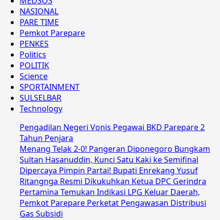
MEDSOS
NASIONAL
PARE TIME
Pemkot Parepare
PENKES
Politics
POLITIK
Science
SPORTAINMENT
SULSELBAR
Technology
Pengadilan Negeri Vonis Pegawai BKD Parepare 2
Tahun Penjara
Menang Telak 2-0! Pangeran Diponegoro Bungkam
Sultan Hasanuddin, Kunci Satu Kaki ke Semifinal
Dipercaya Pimpin Partai! Bupati Enrekang Yusuf
Ritangnga Resmi Dikukuhkan Ketua DPC Gerindra
Pertamina Temukan Indikasi LPG Keluar Daerah,
Pemkot Parepare Perketat Pengawasan Distribusi
Gas Subsidi