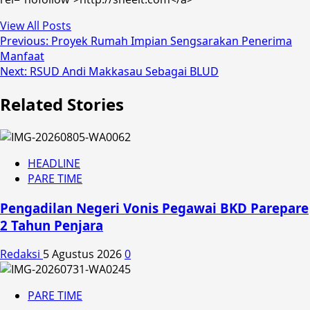
View All Posts
Post
Previous:
Proyek Rumah Impian Sengsarakan Penerima
Manfaat
navigation
Next:
RSUD Andi Makkasau Sebagai BLUD
Related Stories
HEADLINE
PARE TIME
Pengadilan Negeri Vonis Pegawai BKD Parepare
2 Tahun Penjara
Redaksi
5 Agustus 2026
0
PARE TIME