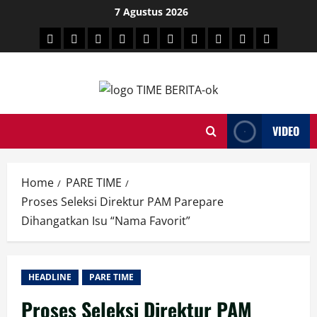
Skip
7 Agustus 2026
to
HEADLINE
PARE
SULSELBAR
POLITIK
HUKRIM
NASIONAL
PENKES
SPORTAINMENT
DUNIA
MEDSOS
content
TIME
VIDEO
Home
PARE TIME
Proses Seleksi Direktur PAM Parepare
Dihangatkan Isu “Nama Favorit”
HEADLINE
PARE TIME
Proses Seleksi Direktur PAM