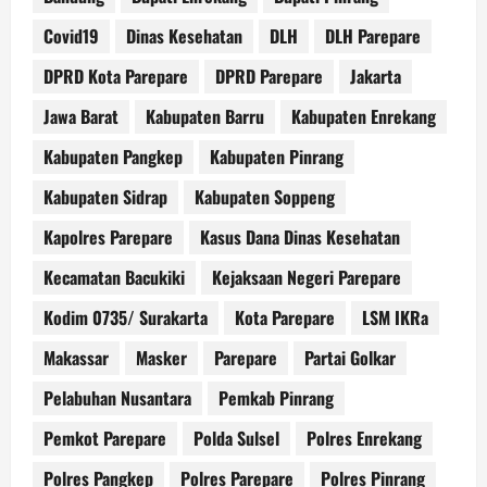
Covid19
Dinas Kesehatan
DLH
DLH Parepare
DPRD Kota Parepare
DPRD Parepare
Jakarta
Jawa Barat
Kabupaten Barru
Kabupaten Enrekang
Kabupaten Pangkep
Kabupaten Pinrang
Kabupaten Sidrap
Kabupaten Soppeng
Kapolres Parepare
Kasus Dana Dinas Kesehatan
Kecamatan Bacukiki
Kejaksaan Negeri Parepare
Kodim 0735/ Surakarta
Kota Parepare
LSM IKRa
Makassar
Masker
Parepare
Partai Golkar
Pelabuhan Nusantara
Pemkab Pinrang
Pemkot Parepare
Polda Sulsel
Polres Enrekang
Polres Pangkep
Polres Parepare
Polres Pinrang