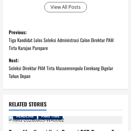
View All Posts
Post
Previous:
navigation
Tiga Kandidat Lolos Seleksi Administrasi Calon Direktur PAM
Tirta Karajae Parepare
Next:
Seleksi Direktur PAM Tirta Massenrempulu Enrekang Digelar
Tahun Depan
RELATED STORIES
HEADLINE
PARE TIME