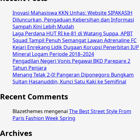
Inovasi Mahasiswa KKN Unhas: Website SIPAKASIH
Diluncurkan, Pengaduan Kebersihan dan Informasi
Sampah Kini Lebih Mudah
Laga Perdana HUT RI ke-81 di Watang Suppa, APBT
Squad Tampil Penuh Semangat Lawan Adrenaline FC
Kejari Enrekang Lidik Dugaan Korupsi Penerbitan IUP
Mineral Logam Periode 2018–2024
Pengadilan Negeri Vonis Pegawai BKD Parepare 2
Tahun Penjara
Menang Telak 2-0! Pangeran Diponegoro Bungkam
Sultan Hasanuddin, Kunci Satu Kaki ke Semifinal
Recent Comments
Blazethemes
mengenai
The Best Street Style From
Paris Fashion Week Spring
Archives