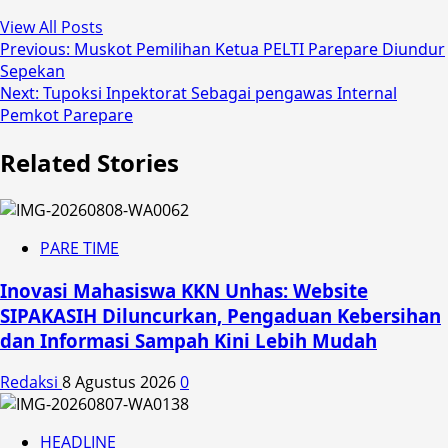
View All Posts
Post
Previous:
Muskot Pemilihan Ketua PELTI Parepare Diundur
Sepekan
navigation
Next:
Tupoksi Inpektorat Sebagai pengawas Internal
Pemkot Parepare
Related Stories
PARE TIME
Inovasi Mahasiswa KKN Unhas: Website
SIPAKASIH Diluncurkan, Pengaduan Kebersihan
dan Informasi Sampah Kini Lebih Mudah
Redaksi
8 Agustus 2026
0
HEADLINE