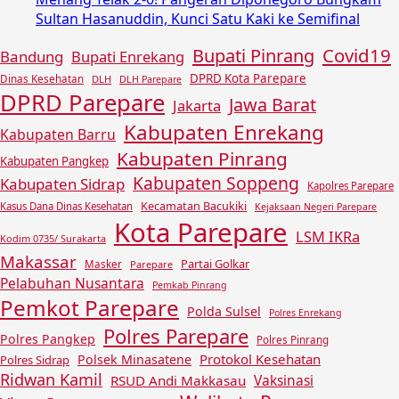
Sultan Hasanuddin, Kunci Satu Kaki ke Semifinal
Covid19
Bupati Pinrang
Bandung
Bupati Enrekang
DPRD Kota Parepare
Dinas Kesehatan
DLH
DLH Parepare
DPRD Parepare
Jawa Barat
Jakarta
Kabupaten Enrekang
Kabupaten Barru
Kabupaten Pinrang
Kabupaten Pangkep
Kabupaten Soppeng
Kabupaten Sidrap
Kapolres Parepare
Kecamatan Bacukiki
Kasus Dana Dinas Kesehatan
Kejaksaan Negeri Parepare
Kota Parepare
LSM IKRa
Kodim 0735/ Surakarta
Makassar
Partai Golkar
Masker
Parepare
Pelabuhan Nusantara
Pemkab Pinrang
Pemkot Parepare
Polda Sulsel
Polres Enrekang
Polres Parepare
Polres Pangkep
Polres Pinrang
Protokol Kesehatan
Polsek Minasatene
Polres Sidrap
Ridwan Kamil
Vaksinasi
RSUD Andi Makkasau