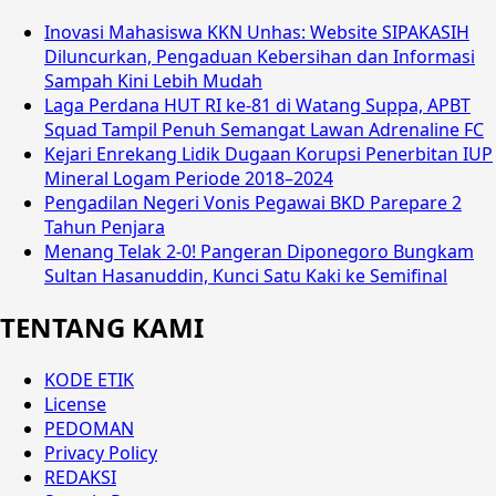
Inovasi Mahasiswa KKN Unhas: Website SIPAKASIH
Diluncurkan, Pengaduan Kebersihan dan Informasi
Sampah Kini Lebih Mudah
Laga Perdana HUT RI ke-81 di Watang Suppa, APBT
Squad Tampil Penuh Semangat Lawan Adrenaline FC
Kejari Enrekang Lidik Dugaan Korupsi Penerbitan IUP
Mineral Logam Periode 2018–2024
Pengadilan Negeri Vonis Pegawai BKD Parepare 2
Tahun Penjara
Menang Telak 2-0! Pangeran Diponegoro Bungkam
Sultan Hasanuddin, Kunci Satu Kaki ke Semifinal
TENTANG KAMI
KODE ETIK
License
PEDOMAN
Privacy Policy
REDAKSI