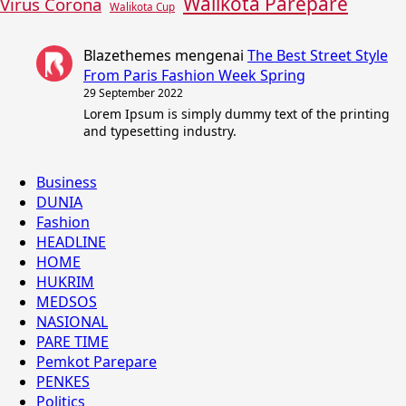
Walikota Parepare
Virus Corona
Walikota Cup
Blazethemes
mengenai
The Best Street Style
From Paris Fashion Week Spring
29 September 2022
Lorem Ipsum is simply dummy text of the printing
and typesetting industry.
Business
DUNIA
Fashion
HEADLINE
HOME
HUKRIM
MEDSOS
NASIONAL
PARE TIME
Pemkot Parepare
PENKES
Politics