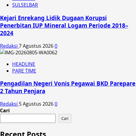
SULSELBAR
Kejari Enrekang Lidik Dugaan Korupsi
Penerbitan IUP Mineral Logam Periode 2018–
2024
Redaksi
7 Agustus 2026
0
HEADLINE
PARE TIME
Pengadilan Negeri Vonis Pegawai BKD Parepare
2 Tahun Penjara
Redaksi
5 Agustus 2026
0
Cari
Cari
Recent Posts