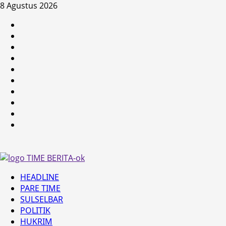
Skip
8 Agustus 2026
to
HEADLINE
content
PARE
TIME
SULSELBAR
POLITIK
HUKRIM
NASIONAL
PENKES
SPORTAINMENT
DUNIA
MEDSOS
Primary
HEADLINE
Menu
PARE TIME
SULSELBAR
POLITIK
HUKRIM