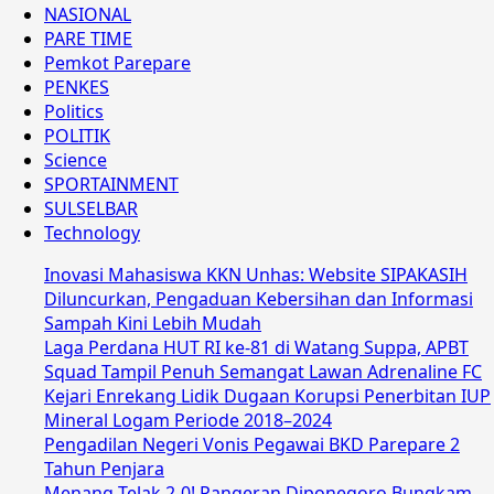
NASIONAL
PARE TIME
Pemkot Parepare
PENKES
Politics
POLITIK
Science
SPORTAINMENT
SULSELBAR
Technology
Inovasi Mahasiswa KKN Unhas: Website SIPAKASIH
Diluncurkan, Pengaduan Kebersihan dan Informasi
Sampah Kini Lebih Mudah
Laga Perdana HUT RI ke-81 di Watang Suppa, APBT
Squad Tampil Penuh Semangat Lawan Adrenaline FC
Kejari Enrekang Lidik Dugaan Korupsi Penerbitan IUP
Mineral Logam Periode 2018–2024
Pengadilan Negeri Vonis Pegawai BKD Parepare 2
Tahun Penjara
Menang Telak 2-0! Pangeran Diponegoro Bungkam