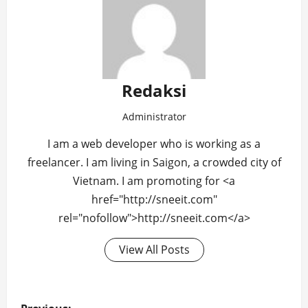
Redaksi
Administrator
I am a web developer who is working as a
freelancer. I am living in Saigon, a crowded city of
Vietnam. I am promoting for <a
href="http://sneeit.com"
rel="nofollow">http://sneeit.com</a>
View All Posts
Post