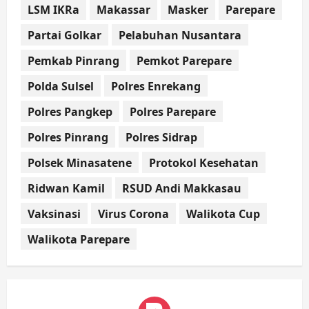
LSM IKRa
Makassar
Masker
Parepare
Partai Golkar
Pelabuhan Nusantara
Pemkab Pinrang
Pemkot Parepare
Polda Sulsel
Polres Enrekang
Polres Pangkep
Polres Parepare
Polres Pinrang
Polres Sidrap
Polsek Minasatene
Protokol Kesehatan
Ridwan Kamil
RSUD Andi Makkasau
Vaksinasi
Virus Corona
Walikota Cup
Walikota Parepare