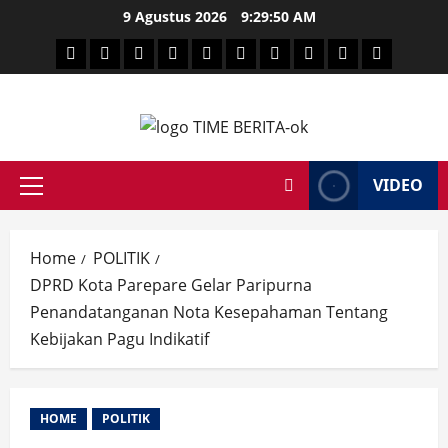
Skip
9 Agustus 2026
9:29:51 AM
to
HEADLINE
PARE
SULSELBAR
POLITIK
HUKRIM
NASIONAL
PENKES
SPORTAINMENT
DUNIA
MEDSOS
content
TIME
VIDEO
Primary
Menu
Home
POLITIK
DPRD Kota Parepare Gelar Paripurna
Penandatanganan Nota Kesepahaman Tentang
Kebijakan Pagu Indikatif
HOME
POLITIK