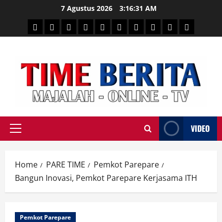
Skip
7 Agustus 2026
3:16:32 AM
to
HEADLINE
PARE
SULSELBAR
POLITIK
HUKRIM
NASIONAL
PENKES
SPORTAINMENT
DUNIA
MEDSOS
content
TIME
VIDEO
Primary
Menu
Home
PARE TIME
Pemkot Parepare
Bangun Inovasi, Pemkot Parepare Kerjasama ITH
Pemkot Parepare