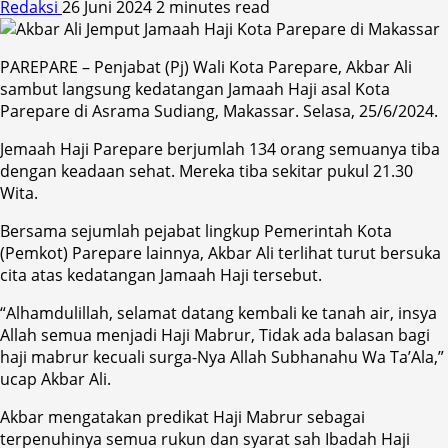
Redaksi
26 Juni 2024
2 minutes read
PAREPARE – Penjabat (Pj) Wali Kota Parepare, Akbar Ali
sambut langsung kedatangan Jamaah Haji asal Kota
Parepare di Asrama Sudiang, Makassar. Selasa, 25/6/2024.
Jemaah Haji Parepare berjumlah 134 orang semuanya tiba
dengan keadaan sehat. Mereka tiba sekitar pukul 21.30
Wita.
Bersama sejumlah pejabat lingkup Pemerintah Kota
(Pemkot) Parepare lainnya, Akbar Ali terlihat turut bersuka
cita atas kedatangan Jamaah Haji tersebut.
“Alhamdulillah, selamat datang kembali ke tanah air, insya
Allah semua menjadi Haji Mabrur, Tidak ada balasan bagi
haji mabrur kecuali surga-Nya Allah Subhanahu Wa Ta’Ala,”
ucap Akbar Ali.
Akbar mengatakan predikat Haji Mabrur sebagai
terpenuhinya semua rukun dan syarat sah Ibadah Haji