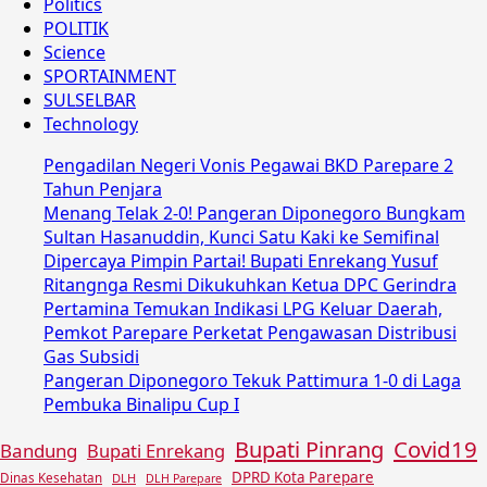
Politics
POLITIK
Science
SPORTAINMENT
SULSELBAR
Technology
Pengadilan Negeri Vonis Pegawai BKD Parepare 2
Tahun Penjara
Menang Telak 2-0! Pangeran Diponegoro Bungkam
Sultan Hasanuddin, Kunci Satu Kaki ke Semifinal
Dipercaya Pimpin Partai! Bupati Enrekang Yusuf
Ritangnga Resmi Dikukuhkan Ketua DPC Gerindra
Pertamina Temukan Indikasi LPG Keluar Daerah,
Pemkot Parepare Perketat Pengawasan Distribusi
Gas Subsidi
Pangeran Diponegoro Tekuk Pattimura 1-0 di Laga
Pembuka Binalipu Cup I
Covid19
Bupati Pinrang
Bandung
Bupati Enrekang
DPRD Kota Parepare
Dinas Kesehatan
DLH
DLH Parepare