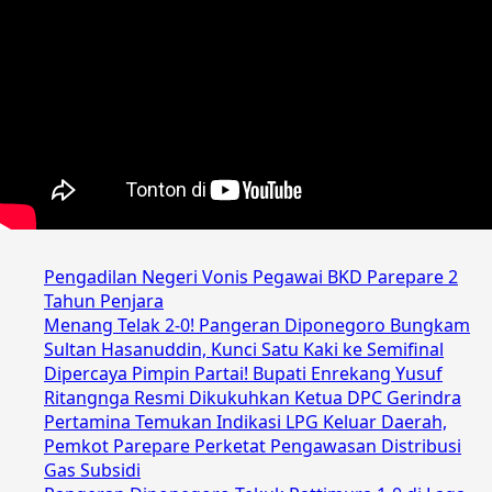
Pengadilan Negeri Vonis Pegawai BKD Parepare 2
Tahun Penjara
Menang Telak 2-0! Pangeran Diponegoro Bungkam
Sultan Hasanuddin, Kunci Satu Kaki ke Semifinal
Dipercaya Pimpin Partai! Bupati Enrekang Yusuf
Ritangnga Resmi Dikukuhkan Ketua DPC Gerindra
Pertamina Temukan Indikasi LPG Keluar Daerah,
Pemkot Parepare Perketat Pengawasan Distribusi
Gas Subsidi