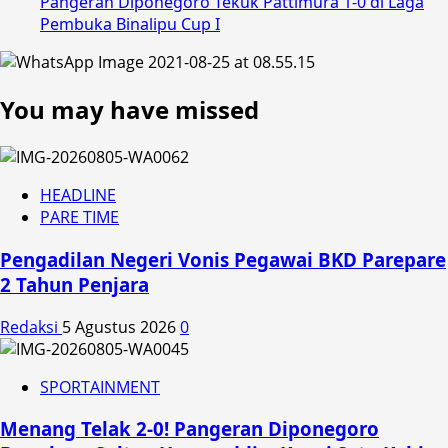
Pangeran Diponegoro Tekuk Pattimura 1-0 di Laga
Pembuka Binalipu Cup I
You may have missed
HEADLINE
PARE TIME
Pengadilan Negeri Vonis Pegawai BKD Parepare
2 Tahun Penjara
Redaksi
5 Agustus 2026
0
SPORTAINMENT
Menang Telak 2-0! Pangeran Diponegoro