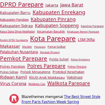
DPRD Parepare
Jawa Barat
Jakarta
Kabupaten Enrekang
Kabupaten Barru
Kabupaten Pinrang
Kabupaten Pangkep
Kabupaten Soppeng
Kabupaten Sidrap
Kapolres Parepare
Kecamatan Bacukiki
Kasus Dana Dinas Kesehatan
Kejaksaan Negeri Parepare
Kota Parepare
LSM IKRa
Kodim 0735/ Surakarta
Makassar
Partai Golkar
Masker
Parepare
Pelabuhan Nusantara
Pemkab Pinrang
Pemkot Parepare
Polda Sulsel
Polres Enrekang
Polres Parepare
Polres Pangkep
Polres Pinrang
Protokol Kesehatan
Polsek Minasatene
Polres Sidrap
Ridwan Kamil
Vaksinasi
RSUD Andi Makkasau
Walikota Parepare
Virus Corona
Walikota Cup
Blazethemes
mengenai
The Best Street Style
From Paris Fashion Week Spring