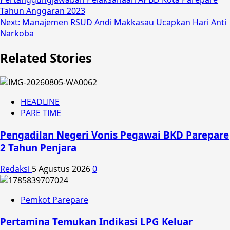
navigation
Tahun Anggaran 2023
Next:
Manajemen RSUD Andi Makkasau Ucapkan Hari Anti
Narkoba
Related Stories
HEADLINE
PARE TIME
Pengadilan Negeri Vonis Pegawai BKD Parepare
2 Tahun Penjara
Redaksi
5 Agustus 2026
0
Pemkot Parepare
Pertamina Temukan Indikasi LPG Keluar