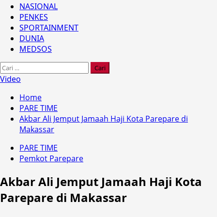
NASIONAL
PENKES
SPORTAINMENT
DUNIA
MEDSOS
Cari
untuk:
Video
Home
PARE TIME
Akbar Ali Jemput Jamaah Haji Kota Parepare di
Makassar
PARE TIME
Pemkot Parepare
Akbar Ali Jemput Jamaah Haji Kota
Parepare di Makassar