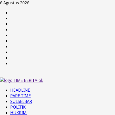
Skip
6 Agustus 2026
to
HEADLINE
content
PARE
TIME
SULSELBAR
POLITIK
HUKRIM
NASIONAL
PENKES
SPORTAINMENT
DUNIA
MEDSOS
Primary
HEADLINE
Menu
PARE TIME
SULSELBAR
POLITIK
HUKRIM