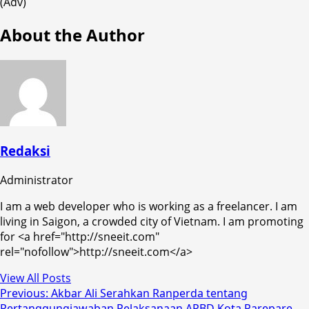
(Adv)
About the Author
Redaksi
Administrator
I am a web developer who is working as a freelancer. I am
living in Saigon, a crowded city of Vietnam. I am promoting
for <a href="http://sneeit.com"
rel="nofollow">http://sneeit.com</a>
View All Posts
Post
Previous:
Akbar Ali Serahkan Ranperda tentang
Pertanggungjawaban Pelaksanaan APBD Kota Parepare