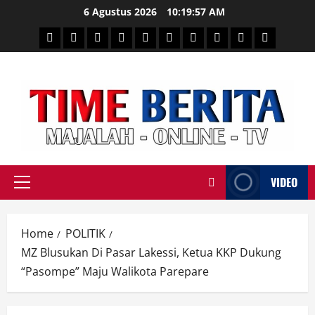
Skip
6 Agustus 2026
10:19:58 AM
to
HEADLINE
PARE
SULSELBAR
POLITIK
HUKRIM
NASIONAL
PENKES
SPORTAINMENT
DUNIA
MEDSOS
content
TIME
VIDEO
Primary
Menu
Home
POLITIK
MZ Blusukan Di Pasar Lakessi, Ketua KKP Dukung
“Pasompe” Maju Walikota Parepare