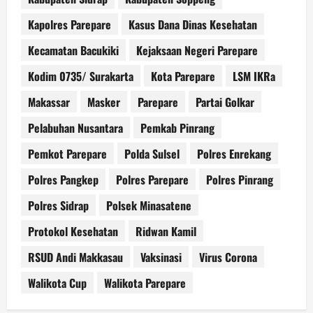
Kapolres Parepare
Kasus Dana Dinas Kesehatan
Kecamatan Bacukiki
Kejaksaan Negeri Parepare
Kodim 0735/ Surakarta
Kota Parepare
LSM IKRa
Makassar
Masker
Parepare
Partai Golkar
Pelabuhan Nusantara
Pemkab Pinrang
Pemkot Parepare
Polda Sulsel
Polres Enrekang
Polres Pangkep
Polres Parepare
Polres Pinrang
Polres Sidrap
Polsek Minasatene
Protokol Kesehatan
Ridwan Kamil
RSUD Andi Makkasau
Vaksinasi
Virus Corona
Walikota Cup
Walikota Parepare