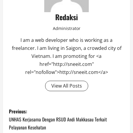
Redaksi
Administrator
I am a web developer who is working as a
freelancer. I am living in Saigon, a crowded city of
Vietnam. I am promoting for <a
href="http://sneeit.com"
rel="nofollow">http://sneeit.com</a>
View All Posts
Post
Previous:
navigation
UNHAS Kerjasama Dengan RSUD Andi Makkasau Terkait
Pelayanan Kesehatan