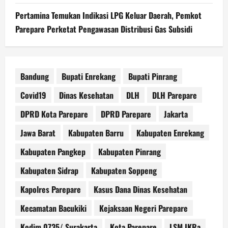
Pertamina Temukan Indikasi LPG Keluar Daerah, Pemkot
Parepare Perketat Pengawasan Distribusi Gas Subsidi
Bandung
Bupati Enrekang
Bupati Pinrang
Covid19
Dinas Kesehatan
DLH
DLH Parepare
DPRD Kota Parepare
DPRD Parepare
Jakarta
Jawa Barat
Kabupaten Barru
Kabupaten Enrekang
Kabupaten Pangkep
Kabupaten Pinrang
Kabupaten Sidrap
Kabupaten Soppeng
Kapolres Parepare
Kasus Dana Dinas Kesehatan
Kecamatan Bacukiki
Kejaksaan Negeri Parepare
Kodim 0735/ Surakarta
Kota Parepare
LSM IKRa