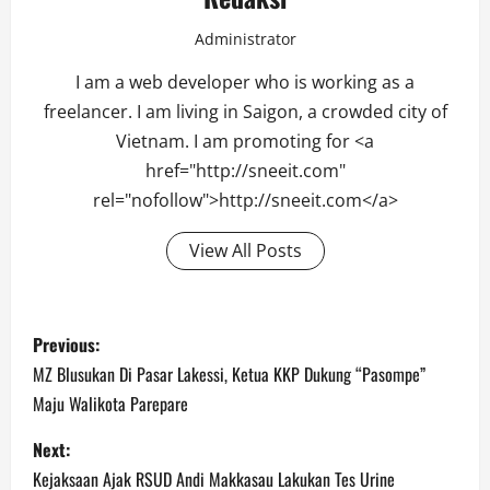
Administrator
I am a web developer who is working as a
freelancer. I am living in Saigon, a crowded city of
Vietnam. I am promoting for <a
href="http://sneeit.com"
rel="nofollow">http://sneeit.com</a>
View All Posts
Post
Previous:
navigation
MZ Blusukan Di Pasar Lakessi, Ketua KKP Dukung “Pasompe”
Maju Walikota Parepare
Next:
Kejaksaan Ajak RSUD Andi Makkasau Lakukan Tes Urine