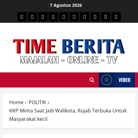
Skip
7 Agustus 2026
to
HEADLINE
PARE
SULSELBAR
POLITIK
HUKRIM
NASIONAL
PENKES
SPORTAINMENT
DUNIA
MEDSOS
content
TIME
VIDEO
Home
POLITIK
KKP Minta Saat Jadi Walikota, Rujab Terbuka Untuk
Masyarakat kecil