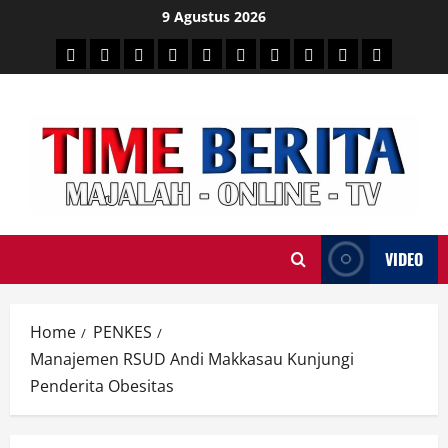
Skip
9 Agustus 2026
to
HEADLINE
PARE
SULSELBAR
POLITIK
HUKRIM
NASIONAL
PENKES
SPORTAINMENT
DUNIA
MEDSOS
content
TIME
VIDEO
Home
PENKES
Manajemen RSUD Andi Makkasau Kunjungi
Penderita Obesitas