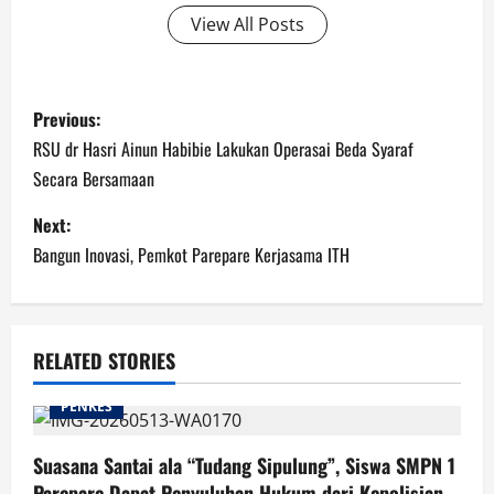
View All Posts
Post
Previous:
navigation
RSU dr Hasri Ainun Habibie Lakukan Operasai Beda Syaraf
Secara Bersamaan
Next:
Bangun Inovasi, Pemkot Parepare Kerjasama ITH
RELATED STORIES
PENKES
Suasana Santai ala “Tudang Sipulung”, Siswa SMPN 1
Parepare Dapat Penyuluhan Hukum dari Kepolisian