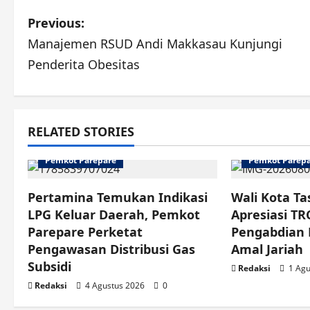
Post
Previous:
Manajemen RSUD Andi Makkasau Kunjungi
navigation
Penderita Obesitas
RELATED STORIES
Pemkot Parepare
Pemkot Parep
Pertamina Temukan Indikasi
Wali Kota T
LPG Keluar Daerah, Pemkot
Apresiasi TR
Parepare Perketat
Pengabdian P
Pengawasan Distribusi Gas
Amal Jariah
Subsidi
Redaksi
1 Agu
Redaksi
4 Agustus 2026
0