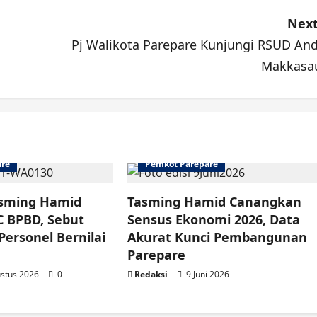
Next
Pj Walikota Parepare Kunjungi RSUD And
Makkasa
are
Pemkot Parepare
asming Hamid
Tasming Hamid Canangkan
C BPBD, Sebut
Sensus Ekonomi 2026, Data
ersonel Bernilai
Akurat Kunci Pembangunan
Parepare
stus 2026
0
Redaksi
9 Juni 2026