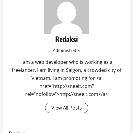
Redaksi
Administrator
I am a web developer who is working as a
freelancer. I am living in Saigon, a crowded city of
Vietnam. I am promoting for <a
href="http://sneeit.com"
rel="nofollow">http://sneeit.com</a>
View All Posts
Post