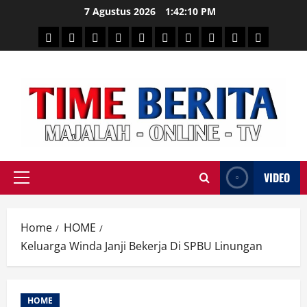
Skip
7 Agustus 2026
1:42:11 PM
to
HEADLINE
PARE
SULSELBAR
POLITIK
HUKRIM
NASIONAL
PENKES
SPORTAINMENT
DUNIA
MEDSOS
content
TIME
VIDEO
Primary
Menu
Home
HOME
Keluarga Winda Janji Bekerja Di SPBU Linungan
HOME