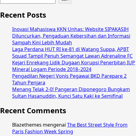
Recent Posts
Inovasi Mahasiswa KKN Unhas: Website SIPAKASIH
Diluncurkan, Pengaduan Kebersihan dan Informasi
Sampah Kini Lebih Mudah
Laga Perdana HUT RI ke-81 di Watang Suppa, APBT
Squad Tampil Penuh Semangat Lawan Adrenaline FC
Kejari Enrekang Lidik Dugaan Korupsi Penerbitan IUP
Mineral Logam Periode 2018–2024
Pengadilan Negeri Vonis Pegawai BKD Parepare 2
Tahun Penjara
Menang Telak 2-0! Pangeran Diponegoro Bungkam
Sultan Hasanuddin, Kunci Satu Kaki ke Semifinal
Recent Comments
Blazethemes
mengenai
The Best Street Style From
Paris Fashion Week Spring