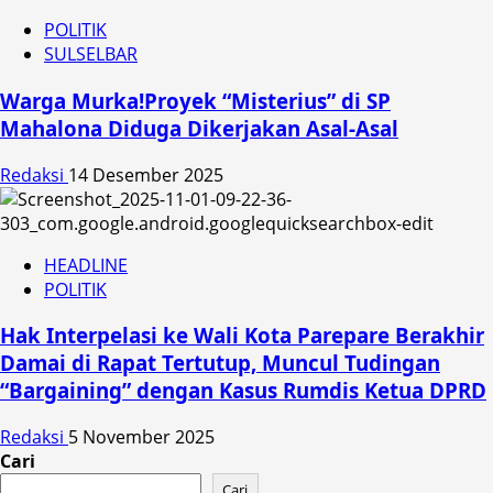
POLITIK
SULSELBAR
Warga Murka!Proyek “Misterius” di SP
Mahalona Diduga Dikerjakan Asal-Asal
Redaksi
14 Desember 2025
HEADLINE
POLITIK
Hak Interpelasi ke Wali Kota Parepare Berakhir
Damai di Rapat Tertutup, Muncul Tudingan
“Bargaining” dengan Kasus Rumdis Ketua DPRD
Redaksi
5 November 2025
Cari
Cari