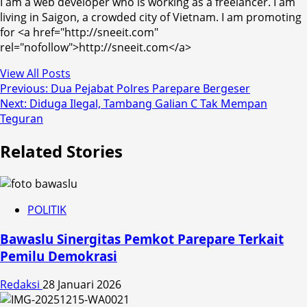
I am a web developer who is working as a freelancer. I am
living in Saigon, a crowded city of Vietnam. I am promoting
for <a href="http://sneeit.com"
rel="nofollow">http://sneeit.com</a>
View All Posts
Post
Previous:
Dua Pejabat Polres Parepare Bergeser
Next:
Diduga Ilegal, Tambang Galian C Tak Mempan
navigation
Teguran
Related Stories
POLITIK
Bawaslu Sinergitas Pemkot Parepare Terkait
Pemilu Demokrasi
Redaksi
28 Januari 2026