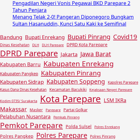
Pengadilan Negeri Vonis Pegawai BKD Parepare 2
Tahun Penjara
Menang Telak 2-0! Pangeran Diponegoro Bungkam
Sultan Hasanuddin, Kunci Satu Kaki ke Semifinal
Covid19
Bupati Pinrang
Bandung
Bupati Enrekang
DPRD Kota Parepare
Dinas Kesehatan
DLH
DLH Parepare
DPRD Parepare
Jawa Barat
Jakarta
Kabupaten Enrekang
Kabupaten Barru
Kabupaten Pinrang
Kabupaten Pangkep
Kabupaten Soppeng
Kabupaten Sidrap
Kapolres Parepare
Kecamatan Bacukiki
Kasus Dana Dinas Kesehatan
Kejaksaan Negeri Parepare
Kota Parepare
LSM IKRa
Kodim 0735/ Surakarta
Makassar
Partai Golkar
Masker
Parepare
Pelabuhan Nusantara
Pemkab Pinrang
Pemkot Parepare
Polda Sulsel
Polres Enrekang
Polres Parepare
Polres Pangkep
Polres Pinrang