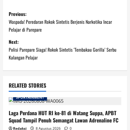
Post
Previous:
navigation
Waspada! Peredaran Rokok Sintetis Berjenis Narkotika Incar
Pelajar di Parepare
Next:
Polisi Parepare Siaga! Rokok Sintetis ‘Tembakau Gorilla’ Serbu
Kalangan Pelajar
RELATED STORIES
SPORTAINMENT
Laga Perdana HUT RI ke-81 di Watang Suppa, APBT
Squad Tampil Penuh Semangat Lawan Adrenaline FC
Redaksi
8 Agustus 2026
0