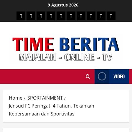
Skip
9 Agustus 2026
to
HEADLINE
PARE
SULSELBAR
POLITIK
HUKRIM
NASIONAL
PENKES
SPORTAINMENT
DUNIA
MEDSOS
content
TIME
VIDEO
Home
SPORTAINMENT
Jensud FC Peringati 4 Tahun, Tekankan
Kebersamaan dan Sportivitas