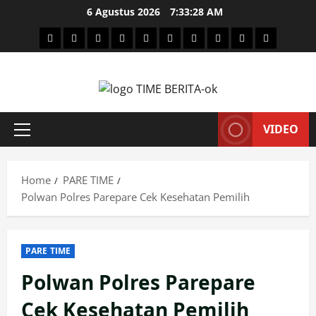
Skip
6 Agustus 2026
7:33:29 AM
to
HEADLINE
PARE
SULSELBAR
POLITIK
HUKRIM
NASIONAL
PENKES
SPORTAINMENT
DUNIA
MEDSOS
content
TIME
VIDEO
Primary
Menu
Home
PARE TIME
Polwan Polres Parepare Cek Kesehatan Pemilih
PARE TIME
Polwan Polres Parepare
Cek Kesehatan Pemilih