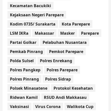
Kecamatan Bacukiki
Kejaksaan Negeri Parepare
Kodim 0735/ Surakarta
Kota Parepare
LSM IKRa
Makassar
Masker
Parepare
Partai Golkar
Pelabuhan Nusantara
Pemkab Pinrang
Pemkot Parepare
Polda Sulsel
Polres Enrekang
Polres Pangkep
Polres Parepare
Polres Pinrang
Polres Sidrap
Polsek Minasatene
Protokol Kesehatan
Ridwan Kamil
RSUD Andi Makkasau
Vaksinasi
Virus Corona
Walikota Cup