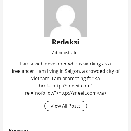
Redaksi
Administrator
I am a web developer who is working as a
freelancer. I am living in Saigon, a crowded city of
Vietnam. I am promoting for <a
href="http://sneeit.com"
rel="nofollow">http://sneeit.com</a>
View All Posts
Post
Previous: