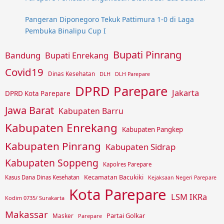
Pangeran Diponegoro Tekuk Pattimura 1-0 di Laga
Pembuka Binalipu Cup I
Bupati Pinrang
Bandung
Bupati Enrekang
Covid19
Dinas Kesehatan
DLH
DLH Parepare
DPRD Parepare
Jakarta
DPRD Kota Parepare
Jawa Barat
Kabupaten Barru
Kabupaten Enrekang
Kabupaten Pangkep
Kabupaten Pinrang
Kabupaten Sidrap
Kabupaten Soppeng
Kapolres Parepare
Kecamatan Bacukiki
Kasus Dana Dinas Kesehatan
Kejaksaan Negeri Parepare
Kota Parepare
LSM IKRa
Kodim 0735/ Surakarta
Makassar
Partai Golkar
Masker
Parepare