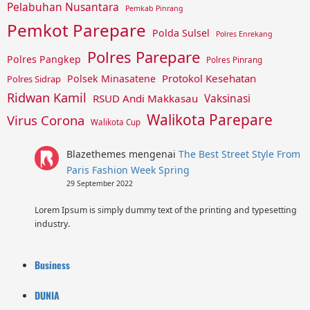
Pelabuhan Nusantara
Pemkab Pinrang
Pemkot Parepare
Polda Sulsel
Polres Enrekang
Polres Parepare
Polres Pangkep
Polres Pinrang
Protokol Kesehatan
Polsek Minasatene
Polres Sidrap
Ridwan Kamil
Vaksinasi
RSUD Andi Makkasau
Walikota Parepare
Virus Corona
Walikota Cup
Blazethemes
mengenai
The Best Street Style From
Paris Fashion Week Spring
29 September 2022
Lorem Ipsum is simply dummy text of the printing and typesetting
industry.
Business
DUNIA