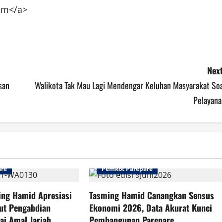
com</a>
Next
san
Walikota Tak Mau Lagi Mendengar Keluhan Masyarakat Soa
Pelayana
are
Pemkot Parepare
ing Hamid Apresiasi
Tasming Hamid Canangkan Sensus
ut Pengabdian
Ekonomi 2026, Data Akurat Kunci
ai Amal Jariah
Pembangunan Parepare