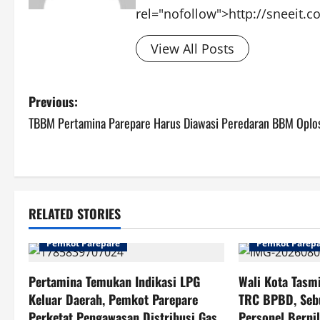
rel="nofollow">http://sneeit.
View All Posts
Post
Previous:
TBBM Pertamina Parepare Harus Diawasi Peredaran BBM Oplo
navigation
RELATED STORIES
Pemkot Parepare
Pemkot Parep
Pertamina Temukan Indikasi LPG
Wali Kota Tasm
Keluar Daerah, Pemkot Parepare
TRC BPBD, Seb
Perketat Pengawasan Distribusi Gas
Personel Bernil