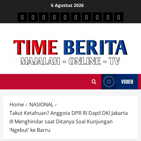
Skip
6 Agustus 2026
to
HEADLINE
PARE
SULSELBAR
POLITIK
HUKRIM
NASIONAL
PENKES
SPORTAINMENT
DUNIA
MEDSOS
content
TIME
VIDEO
Home
NASIONAL
Takut Ketahuan? Anggota DPR RI Dapil DKI Jakarta
III Menghindar saat Ditanya Soal Kunjungan
‘Ngebut’ ke Barru