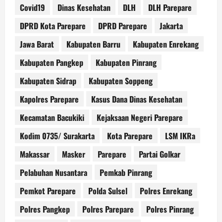
Covid19
Dinas Kesehatan
DLH
DLH Parepare
DPRD Kota Parepare
DPRD Parepare
Jakarta
Jawa Barat
Kabupaten Barru
Kabupaten Enrekang
Kabupaten Pangkep
Kabupaten Pinrang
Kabupaten Sidrap
Kabupaten Soppeng
Kapolres Parepare
Kasus Dana Dinas Kesehatan
Kecamatan Bacukiki
Kejaksaan Negeri Parepare
Kodim 0735/ Surakarta
Kota Parepare
LSM IKRa
Makassar
Masker
Parepare
Partai Golkar
Pelabuhan Nusantara
Pemkab Pinrang
Pemkot Parepare
Polda Sulsel
Polres Enrekang
Polres Pangkep
Polres Parepare
Polres Pinrang