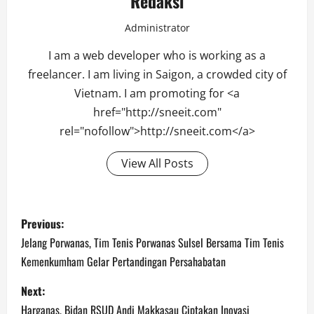
Redaksi
Administrator
I am a web developer who is working as a
freelancer. I am living in Saigon, a crowded city of
Vietnam. I am promoting for <a
href="http://sneeit.com"
rel="nofollow">http://sneeit.com</a>
View All Posts
Post
Previous:
navigation
Jelang Porwanas, Tim Tenis Porwanas Sulsel Bersama Tim Tenis
Kemenkumham Gelar Pertandingan Persahabatan
Next:
Harganas, Bidan RSUD Andi Makkasau Ciptakan Inovasi