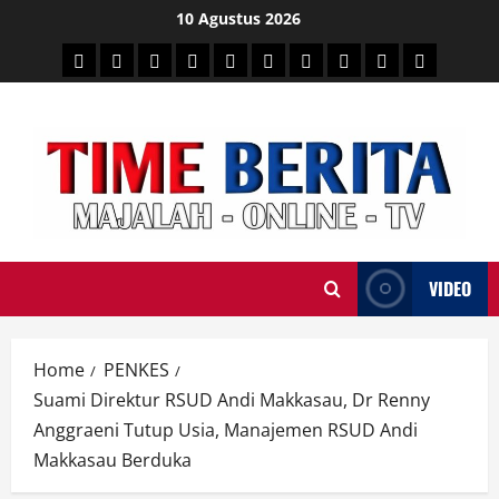
Skip
10 Agustus 2026
to
HEADLINE
PARE
SULSELBAR
POLITIK
HUKRIM
NASIONAL
PENKES
SPORTAINMENT
DUNIA
MEDSOS
content
TIME
VIDEO
Home
PENKES
Suami Direktur RSUD Andi Makkasau, Dr Renny
Anggraeni Tutup Usia, Manajemen RSUD Andi
Makkasau Berduka