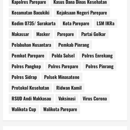
Kapolres Parepare
Kasus Dana Dinas Kesehatan
Kecamatan Bacukiki
Kejaksaan Negeri Parepare
Kodim 0735/ Surakarta
Kota Parepare
LSM IKRa
Makassar
Masker
Parepare
Partai Golkar
Pelabuhan Nusantara
Pemkab Pinrang
Pemkot Parepare
Polda Sulsel
Polres Enrekang
Polres Pangkep
Polres Parepare
Polres Pinrang
Polres Sidrap
Polsek Minasatene
Protokol Kesehatan
Ridwan Kamil
RSUD Andi Makkasau
Vaksinasi
Virus Corona
Walikota Cup
Walikota Parepare