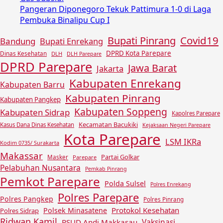
Pangeran Diponegoro Tekuk Pattimura 1-0 di Laga
Pembuka Binalipu Cup I
Covid19
Bupati Pinrang
Bandung
Bupati Enrekang
DPRD Kota Parepare
Dinas Kesehatan
DLH
DLH Parepare
DPRD Parepare
Jawa Barat
Jakarta
Kabupaten Enrekang
Kabupaten Barru
Kabupaten Pinrang
Kabupaten Pangkep
Kabupaten Soppeng
Kabupaten Sidrap
Kapolres Parepare
Kecamatan Bacukiki
Kasus Dana Dinas Kesehatan
Kejaksaan Negeri Parepare
Kota Parepare
LSM IKRa
Kodim 0735/ Surakarta
Makassar
Partai Golkar
Masker
Parepare
Pelabuhan Nusantara
Pemkab Pinrang
Pemkot Parepare
Polda Sulsel
Polres Enrekang
Polres Parepare
Polres Pangkep
Polres Pinrang
Protokol Kesehatan
Polsek Minasatene
Polres Sidrap
Ridwan Kamil
Vaksinasi
RSUD Andi Makkasau