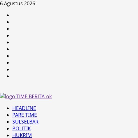
Skip
6 Agustus 2026
to
HEADLINE
content
PARE
TIME
SULSELBAR
POLITIK
HUKRIM
NASIONAL
PENKES
SPORTAINMENT
DUNIA
MEDSOS
Primary
HEADLINE
Menu
PARE TIME
SULSELBAR
POLITIK
HUKRIM