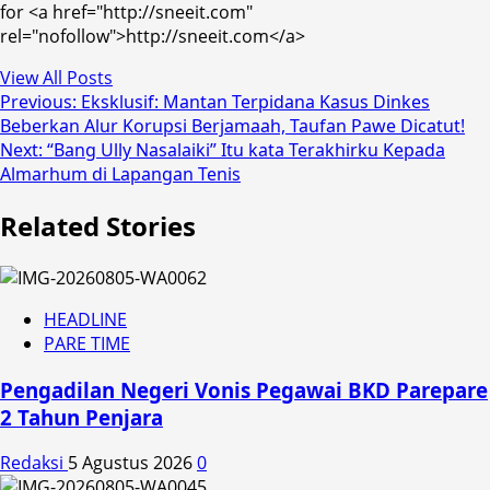
for <a href="http://sneeit.com"
rel="nofollow">http://sneeit.com</a>
View All Posts
Post
Previous:
Eksklusif: Mantan Terpidana Kasus Dinkes
Beberkan Alur Korupsi Berjamaah, Taufan Pawe Dicatut!
navigation
Next:
“Bang Ully Nasalaiki” Itu kata Terakhirku Kepada
Almarhum di Lapangan Tenis
Related Stories
HEADLINE
PARE TIME
Pengadilan Negeri Vonis Pegawai BKD Parepare
2 Tahun Penjara
Redaksi
5 Agustus 2026
0