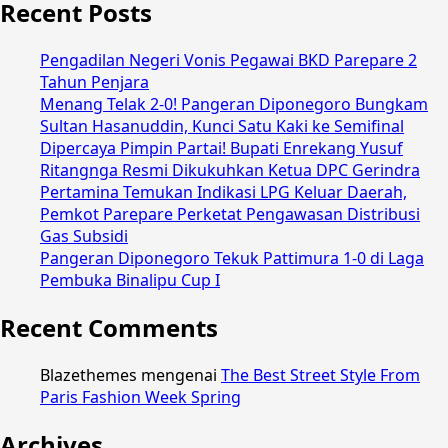
Recent Posts
Pengadilan Negeri Vonis Pegawai BKD Parepare 2
Tahun Penjara
Menang Telak 2-0! Pangeran Diponegoro Bungkam
Sultan Hasanuddin, Kunci Satu Kaki ke Semifinal
Dipercaya Pimpin Partai! Bupati Enrekang Yusuf
Ritangnga Resmi Dikukuhkan Ketua DPC Gerindra
Pertamina Temukan Indikasi LPG Keluar Daerah,
Pemkot Parepare Perketat Pengawasan Distribusi
Gas Subsidi
Pangeran Diponegoro Tekuk Pattimura 1-0 di Laga
Pembuka Binalipu Cup I
Recent Comments
Blazethemes
mengenai
The Best Street Style From
Paris Fashion Week Spring
Archives