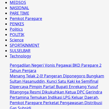
MEDSOS
NASIONAL
PARE TIME
Pemkot Parepare
PENKES
Politics
POLITIK
Science
SPORTAINMENT
SULSELBAR
Technology
Pengadilan Negeri Vonis Pegawai BKD Parepare 2
Tahun Penjara
Menang Telak 2-0! Pangeran Diponegoro Bungkam
Sultan Hasanuddin, Kunci Satu Kaki ke Semifinal
Dipercaya Pimpin Partai! Bupati Enrekang Yusuf
Ritangnga Resmi Dikukuhkan Ketua DPC Gerindra
Pertamina Temukan Indikasi LPG Keluar Daerah,
Pemkot Parepare Perketat Pengawasan Distribusi
Gas Subsidi