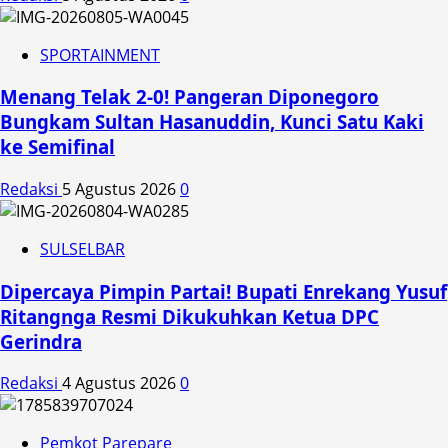
SPORTAINMENT
Menang Telak 2-0! Pangeran Diponegoro
Bungkam Sultan Hasanuddin, Kunci Satu Kaki
ke Semifinal
Redaksi
5 Agustus 2026
0
SULSELBAR
Dipercaya Pimpin Partai! Bupati Enrekang Yusuf
Ritangnga Resmi Dikukuhkan Ketua DPC
Gerindra
Redaksi
4 Agustus 2026
0
Pemkot Parepare