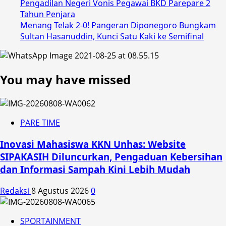
Pengadilan Negeri Vonis Pegawai BKD Parepare 2
Tahun Penjara
Menang Telak 2-0! Pangeran Diponegoro Bungkam
Sultan Hasanuddin, Kunci Satu Kaki ke Semifinal
You may have missed
PARE TIME
Inovasi Mahasiswa KKN Unhas: Website
SIPAKASIH Diluncurkan, Pengaduan Kebersihan
dan Informasi Sampah Kini Lebih Mudah
Redaksi
8 Agustus 2026
0
SPORTAINMENT