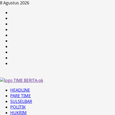
Skip
8 Agustus 2026
to
HEADLINE
content
PARE
TIME
SULSELBAR
POLITIK
HUKRIM
NASIONAL
PENKES
SPORTAINMENT
DUNIA
MEDSOS
Primary
HEADLINE
Menu
PARE TIME
SULSELBAR
POLITIK
HUKRIM