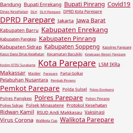
Covid19
Bupati Pinrang
Bandung
Bupati Enrekang
DPRD Kota Parepare
Dinas Kesehatan
DLH
DLH Parepare
DPRD Parepare
Jawa Barat
Jakarta
Kabupaten Enrekang
Kabupaten Barru
Kabupaten Pinrang
Kabupaten Pangkep
Kabupaten Soppeng
Kabupaten Sidrap
Kapolres Parepare
Kecamatan Bacukiki
Kasus Dana Dinas Kesehatan
Kejaksaan Negeri Parepare
Kota Parepare
LSM IKRa
Kodim 0735/ Surakarta
Makassar
Partai Golkar
Masker
Parepare
Pelabuhan Nusantara
Pemkab Pinrang
Pemkot Parepare
Polda Sulsel
Polres Enrekang
Polres Parepare
Polres Pangkep
Polres Pinrang
Protokol Kesehatan
Polsek Minasatene
Polres Sidrap
Ridwan Kamil
Vaksinasi
RSUD Andi Makkasau
Walikota Parepare
Virus Corona
Walikota Cup