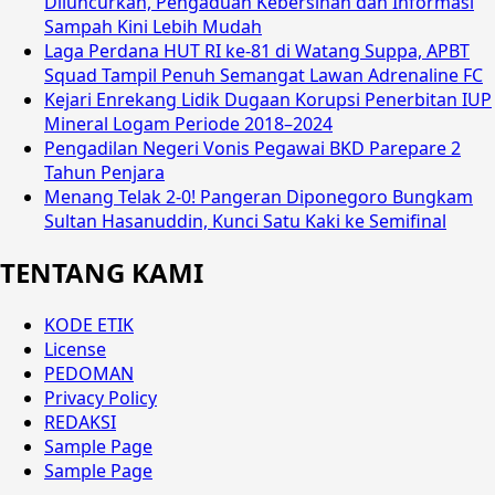
Diluncurkan, Pengaduan Kebersihan dan Informasi
Sampah Kini Lebih Mudah
Laga Perdana HUT RI ke-81 di Watang Suppa, APBT
Squad Tampil Penuh Semangat Lawan Adrenaline FC
Kejari Enrekang Lidik Dugaan Korupsi Penerbitan IUP
Mineral Logam Periode 2018–2024
Pengadilan Negeri Vonis Pegawai BKD Parepare 2
Tahun Penjara
Menang Telak 2-0! Pangeran Diponegoro Bungkam
Sultan Hasanuddin, Kunci Satu Kaki ke Semifinal
TENTANG KAMI
KODE ETIK
License
PEDOMAN
Privacy Policy
REDAKSI
Sample Page
Sample Page