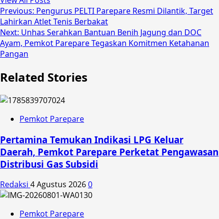
View All Posts
Post
Previous:
Pengurus PELTI Parepare Resmi Dilantik, Target
Lahirkan Atlet Tenis Berbakat
navigation
Next:
Unhas Serahkan Bantuan Benih Jagung dan DOC
Ayam, Pemkot Parepare Tegaskan Komitmen Ketahanan
Pangan
Related Stories
Pemkot Parepare
Pertamina Temukan Indikasi LPG Keluar
Daerah, Pemkot Parepare Perketat Pengawasan
Distribusi Gas Subsidi
Redaksi
4 Agustus 2026
0
Pemkot Parepare