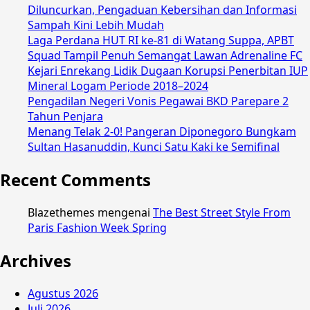
Diluncurkan, Pengaduan Kebersihan dan Informasi
Sampah Kini Lebih Mudah
Laga Perdana HUT RI ke-81 di Watang Suppa, APBT
Squad Tampil Penuh Semangat Lawan Adrenaline FC
Kejari Enrekang Lidik Dugaan Korupsi Penerbitan IUP
Mineral Logam Periode 2018–2024
Pengadilan Negeri Vonis Pegawai BKD Parepare 2
Tahun Penjara
Menang Telak 2-0! Pangeran Diponegoro Bungkam
Sultan Hasanuddin, Kunci Satu Kaki ke Semifinal
Recent Comments
Blazethemes
mengenai
The Best Street Style From
Paris Fashion Week Spring
Archives
Agustus 2026
Juli 2026