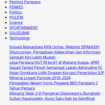
Pemkot Parepare
PENKES
Politics
POLITIK
Science
SPORTAINMENT
SULSELBAR
Technology
Inovasi Mahasiswa KKN Unhas: Website SIPAKASIH
Diluncurkan, Pengaduan Kebersihan dan Informasi
Sampah Kini Lebih Mudah
Laga Perdana HUT RI ke-81 di Watang Suppa, APBT
Squad Tampil Penuh Semangat Lawan Adrenaline FC
Kejari Enrekang Lidik Dugaan Korupsi Penerbitan IUP
Mineral Logam Periode 2018–2024
Pengadilan Negeri Vonis Pegawai BKD Parepare 2
Tahun Penjara
Menang Telak 2-0! Pangeran Diponegoro Bungkam
Sultan Hasanuddin, Kunci Satu Kaki ke Semifinal