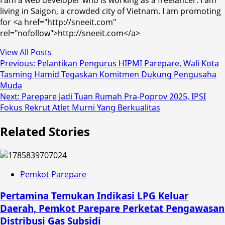
I am a web developer who is working as a freelancer. I am
living in Saigon, a crowded city of Vietnam. I am promoting
for <a href="http://sneeit.com"
rel="nofollow">http://sneeit.com</a>
View All Posts
Post
Previous:
Pelantikan Pengurus HIPMI Parepare, Wali Kota
Tasming Hamid Tegaskan Komitmen Dukung Pengusaha
navigation
Muda
Next:
Parepare Jadi Tuan Rumah Pra-Poprov 2025, IPSI
Fokus Rekrut Atlet Murni Yang Berkualitas
Related Stories
Pemkot Parepare
Pertamina Temukan Indikasi LPG Keluar
Daerah, Pemkot Parepare Perketat Pengawasan
Distribusi Gas Subsidi