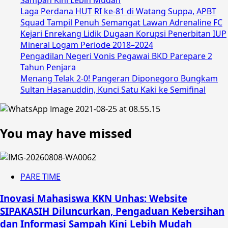
Sampah Kini Lebih Mudah
Laga Perdana HUT RI ke-81 di Watang Suppa, APBT
Squad Tampil Penuh Semangat Lawan Adrenaline FC
Kejari Enrekang Lidik Dugaan Korupsi Penerbitan IUP
Mineral Logam Periode 2018–2024
Pengadilan Negeri Vonis Pegawai BKD Parepare 2
Tahun Penjara
Menang Telak 2-0! Pangeran Diponegoro Bungkam
Sultan Hasanuddin, Kunci Satu Kaki ke Semifinal
You may have missed
PARE TIME
Inovasi Mahasiswa KKN Unhas: Website
SIPAKASIH Diluncurkan, Pengaduan Kebersihan
dan Informasi Sampah Kini Lebih Mudah