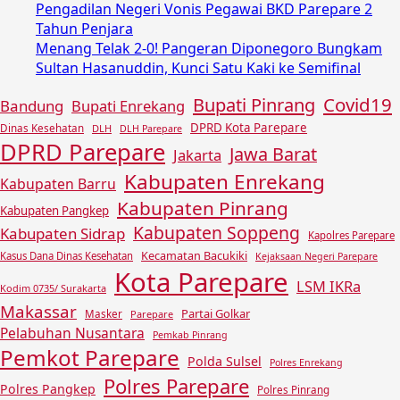
Pengadilan Negeri Vonis Pegawai BKD Parepare 2
Tahun Penjara
Menang Telak 2-0! Pangeran Diponegoro Bungkam
Sultan Hasanuddin, Kunci Satu Kaki ke Semifinal
Covid19
Bupati Pinrang
Bandung
Bupati Enrekang
DPRD Kota Parepare
Dinas Kesehatan
DLH
DLH Parepare
DPRD Parepare
Jawa Barat
Jakarta
Kabupaten Enrekang
Kabupaten Barru
Kabupaten Pinrang
Kabupaten Pangkep
Kabupaten Soppeng
Kabupaten Sidrap
Kapolres Parepare
Kecamatan Bacukiki
Kasus Dana Dinas Kesehatan
Kejaksaan Negeri Parepare
Kota Parepare
LSM IKRa
Kodim 0735/ Surakarta
Makassar
Partai Golkar
Masker
Parepare
Pelabuhan Nusantara
Pemkab Pinrang
Pemkot Parepare
Polda Sulsel
Polres Enrekang
Polres Parepare
Polres Pangkep
Polres Pinrang