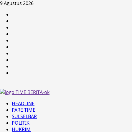
Skip
9 Agustus 2026
to
HEADLINE
content
PARE
TIME
SULSELBAR
POLITIK
HUKRIM
NASIONAL
PENKES
SPORTAINMENT
DUNIA
MEDSOS
Primary
HEADLINE
Menu
PARE TIME
SULSELBAR
POLITIK
HUKRIM