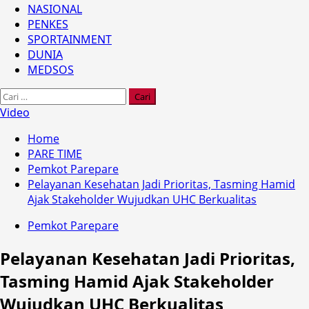
NASIONAL
PENKES
SPORTAINMENT
DUNIA
MEDSOS
Cari
untuk:
Video
Home
PARE TIME
Pemkot Parepare
Pelayanan Kesehatan Jadi Prioritas, Tasming Hamid
Ajak Stakeholder Wujudkan UHC Berkualitas
Pemkot Parepare
Pelayanan Kesehatan Jadi Prioritas,
Tasming Hamid Ajak Stakeholder
Wujudkan UHC Berkualitas