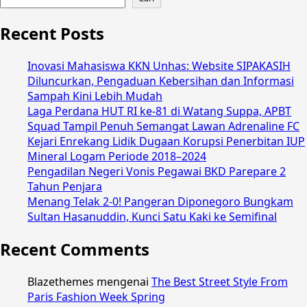
Recent Posts
Inovasi Mahasiswa KKN Unhas: Website SIPAKASIH
Diluncurkan, Pengaduan Kebersihan dan Informasi
Sampah Kini Lebih Mudah
Laga Perdana HUT RI ke-81 di Watang Suppa, APBT
Squad Tampil Penuh Semangat Lawan Adrenaline FC
Kejari Enrekang Lidik Dugaan Korupsi Penerbitan IUP
Mineral Logam Periode 2018–2024
Pengadilan Negeri Vonis Pegawai BKD Parepare 2
Tahun Penjara
Menang Telak 2-0! Pangeran Diponegoro Bungkam
Sultan Hasanuddin, Kunci Satu Kaki ke Semifinal
Recent Comments
Blazethemes
mengenai
The Best Street Style From
Paris Fashion Week Spring