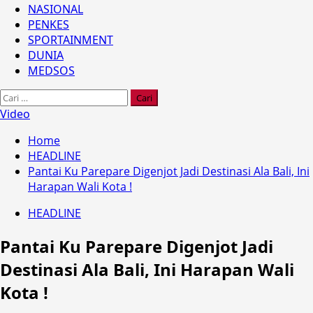
NASIONAL
PENKES
SPORTAINMENT
DUNIA
MEDSOS
Cari
untuk:
Video
Home
HEADLINE
Pantai Ku Parepare Digenjot Jadi Destinasi Ala Bali, Ini
Harapan Wali Kota !
HEADLINE
Pantai Ku Parepare Digenjot Jadi
Destinasi Ala Bali, Ini Harapan Wali
Kota !