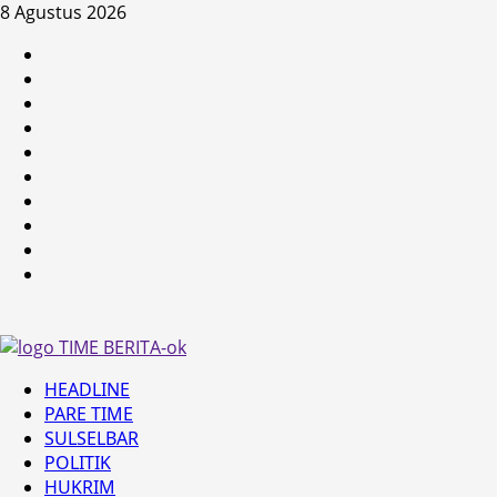
Skip
8 Agustus 2026
to
HEADLINE
content
PARE
TIME
SULSELBAR
POLITIK
HUKRIM
NASIONAL
PENKES
SPORTAINMENT
DUNIA
MEDSOS
Primary
HEADLINE
Menu
PARE TIME
SULSELBAR
POLITIK
HUKRIM