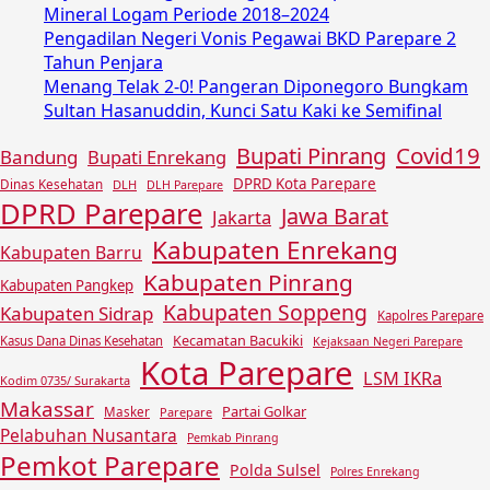
Mineral Logam Periode 2018–2024
Pengadilan Negeri Vonis Pegawai BKD Parepare 2
Tahun Penjara
Menang Telak 2-0! Pangeran Diponegoro Bungkam
Sultan Hasanuddin, Kunci Satu Kaki ke Semifinal
Covid19
Bupati Pinrang
Bandung
Bupati Enrekang
DPRD Kota Parepare
Dinas Kesehatan
DLH
DLH Parepare
DPRD Parepare
Jawa Barat
Jakarta
Kabupaten Enrekang
Kabupaten Barru
Kabupaten Pinrang
Kabupaten Pangkep
Kabupaten Soppeng
Kabupaten Sidrap
Kapolres Parepare
Kecamatan Bacukiki
Kasus Dana Dinas Kesehatan
Kejaksaan Negeri Parepare
Kota Parepare
LSM IKRa
Kodim 0735/ Surakarta
Makassar
Partai Golkar
Masker
Parepare
Pelabuhan Nusantara
Pemkab Pinrang
Pemkot Parepare
Polda Sulsel
Polres Enrekang