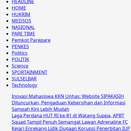
HEADLINE
HOME
HUKRIM
MEDSOS
NASIONAL
PARE TIME
Pemkot Parepare
PENKES
Politics
POLITIK
Science
SPORTAINMENT
SULSELBAR
Technology
Inovasi Mahasiswa KKN Unhas: Website SIPAKASIH
Diluncurkan, Pengaduan Kebersihan dan Informasi
Sampah Kini Lebih Mudah
Laga Perdana HUT RI ke-81 di Watang Suppa, APBT
Squad Tampil Penuh Semangat Lawan Adrenaline FC
Kejari Enrekang Lidik Dugaan Korupsi Penerbitan IUP