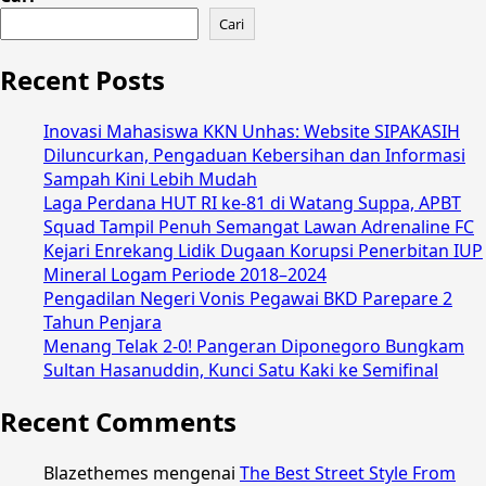
Cari
Recent Posts
Inovasi Mahasiswa KKN Unhas: Website SIPAKASIH
Diluncurkan, Pengaduan Kebersihan dan Informasi
Sampah Kini Lebih Mudah
Laga Perdana HUT RI ke-81 di Watang Suppa, APBT
Squad Tampil Penuh Semangat Lawan Adrenaline FC
Kejari Enrekang Lidik Dugaan Korupsi Penerbitan IUP
Mineral Logam Periode 2018–2024
Pengadilan Negeri Vonis Pegawai BKD Parepare 2
Tahun Penjara
Menang Telak 2-0! Pangeran Diponegoro Bungkam
Sultan Hasanuddin, Kunci Satu Kaki ke Semifinal
Recent Comments
Blazethemes
mengenai
The Best Street Style From