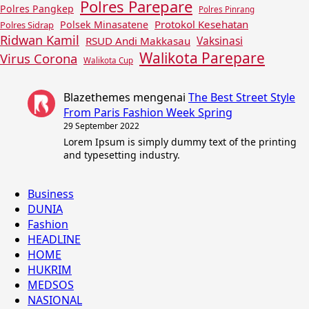
Polres Parepare
Polres Pangkep
Polres Pinrang
Protokol Kesehatan
Polsek Minasatene
Polres Sidrap
Ridwan Kamil
Vaksinasi
RSUD Andi Makkasau
Walikota Parepare
Virus Corona
Walikota Cup
Blazethemes
mengenai
The Best Street Style
From Paris Fashion Week Spring
29 September 2022
Lorem Ipsum is simply dummy text of the printing
and typesetting industry.
Business
DUNIA
Fashion
HEADLINE
HOME
HUKRIM
MEDSOS
NASIONAL