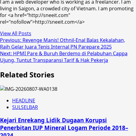
I am a web developer who is working as a freelancer. I am
living in Saigon, a crowded city of Vietnam. I am promoting
for <a href="http://sneeit.com"
rel="nofollow">http://sneeit.com</a>
View All Posts
Post
Previous:
Revenge Manis! Othnil-Enal Balas Kekalahan,
Raih Gelar Juara Tenis Internal PN Parepare 2025
navigation
Next:
HPMI Pare & Buruh Berdemo di Pelabuhan Cappa
Ujung, Tuntut Transparansi Tarif & Hak Pekerja
Related Stories
HEADLINE
SULSELBAR
Kejari Enrekang Lidik Dugaan Korupsi
Penerbitan IUP Mineral Logam Periode 2018–
2024