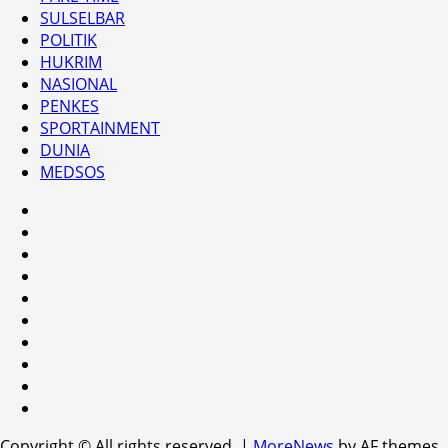
SULSELBAR
POLITIK
HUKRIM
NASIONAL
PENKES
SPORTAINMENT
DUNIA
MEDSOS
HEADLINE
PARE
TIME
SULSELBAR
POLITIK
HUKRIM
NASIONAL
PENKES
SPORTAINMENT
DUNIA
MEDSOS
Copyright © All rights reserved.
|
MoreNews
by AF themes.