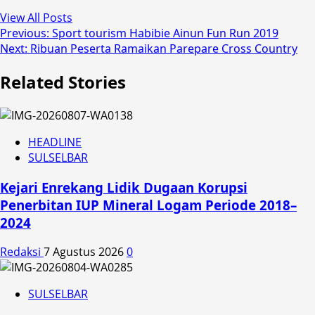
View All Posts
Post
Previous:
Sport tourism Habibie Ainun Fun Run 2019
Next:
Ribuan Peserta Ramaikan Parepare Cross Country
navigation
Related Stories
HEADLINE
SULSELBAR
Kejari Enrekang Lidik Dugaan Korupsi
Penerbitan IUP Mineral Logam Periode 2018–
2024
Redaksi
7 Agustus 2026
0
SULSELBAR