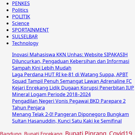
PENKES
Politics
POLITIK
Science
SPORTAINMENT
SULSELBAR
Technology
Inovasi Mahasiswa KKN Unhas: Website SIPAKASIH
Diluncurkan, Pengaduan Kebersihan dan Informasi
Sampah Kini Lebih Mudah
Laga Perdana HUT RI ke-81 di Watang Suppa, APBT
Squad Tampil Penuh Semangat Lawan Adrenaline FC
Kejari Enrekang Lidik Dugaan Korupsi Penerbitan IUP
Mineral Logam Periode 2018–2024
Pengadilan Negeri Vonis Pegawai BKD Parepare 2
Tahun Penjara
Menang Telak 2-0! Pangeran Diponegoro Bungkam
Sultan Hasanuddin, Kunci Satu Kaki ke Semifinal
Covid19
Bupati Pinrang
Bandung
Bupati Enrekang