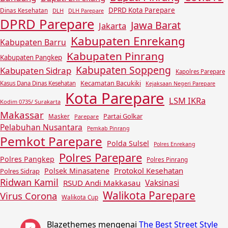
DPRD Kota Parepare
Dinas Kesehatan
DLH
DLH Parepare
DPRD Parepare
Jawa Barat
Jakarta
Kabupaten Enrekang
Kabupaten Barru
Kabupaten Pinrang
Kabupaten Pangkep
Kabupaten Soppeng
Kabupaten Sidrap
Kapolres Parepare
Kecamatan Bacukiki
Kasus Dana Dinas Kesehatan
Kejaksaan Negeri Parepare
Kota Parepare
LSM IKRa
Kodim 0735/ Surakarta
Makassar
Partai Golkar
Masker
Parepare
Pelabuhan Nusantara
Pemkab Pinrang
Pemkot Parepare
Polda Sulsel
Polres Enrekang
Polres Parepare
Polres Pangkep
Polres Pinrang
Protokol Kesehatan
Polsek Minasatene
Polres Sidrap
Ridwan Kamil
Vaksinasi
RSUD Andi Makkasau
Walikota Parepare
Virus Corona
Walikota Cup
Blazethemes
mengenai
The Best Street Style