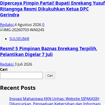
Dipercaya Pimpin Partai! Bupati Enrekang Yusuf
Ritangnga Resmi Dikukuhkan Ketua DPC
Gerindra
Redaksi
4 Agustus 2026
0
SULSELBAR
Resmi! 5 Pimpinan Baznas Enrekang Terpilih,
Pelantikan Digelar 7 Juli
Redaksi
3 Juli 2026
Cari
Cari
Recent Posts
Inovasi Mahasiswa KKN Unhas: Website SIPAKASIH
Diluncurkan, Pengaduan Kebersihan dan Informasi