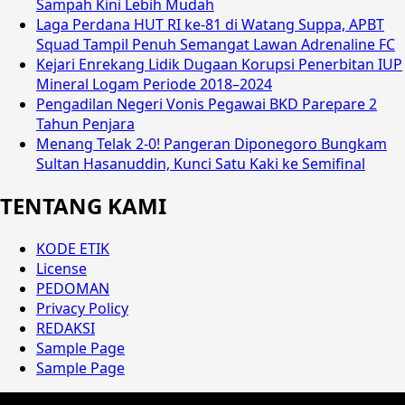
Sampah Kini Lebih Mudah
Laga Perdana HUT RI ke-81 di Watang Suppa, APBT
Squad Tampil Penuh Semangat Lawan Adrenaline FC
Kejari Enrekang Lidik Dugaan Korupsi Penerbitan IUP
Mineral Logam Periode 2018–2024
Pengadilan Negeri Vonis Pegawai BKD Parepare 2
Tahun Penjara
Menang Telak 2-0! Pangeran Diponegoro Bungkam
Sultan Hasanuddin, Kunci Satu Kaki ke Semifinal
TENTANG KAMI
KODE ETIK
License
PEDOMAN
Privacy Policy
REDAKSI
Sample Page
Sample Page