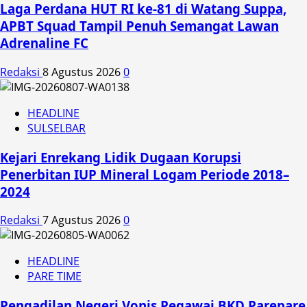
Laga Perdana HUT RI ke-81 di Watang Suppa,
APBT Squad Tampil Penuh Semangat Lawan
Adrenaline FC
Redaksi
8 Agustus 2026
0
HEADLINE
SULSELBAR
Kejari Enrekang Lidik Dugaan Korupsi
Penerbitan IUP Mineral Logam Periode 2018–
2024
Redaksi
7 Agustus 2026
0
HEADLINE
PARE TIME
Pengadilan Negeri Vonis Pegawai BKD Parepare