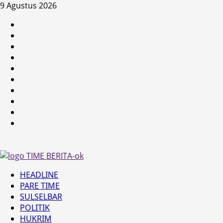
Skip
9 Agustus 2026
to
HEADLINE
content
PARE
TIME
SULSELBAR
POLITIK
HUKRIM
NASIONAL
PENKES
SPORTAINMENT
DUNIA
MEDSOS
Primary
HEADLINE
Menu
PARE TIME
SULSELBAR
POLITIK
HUKRIM