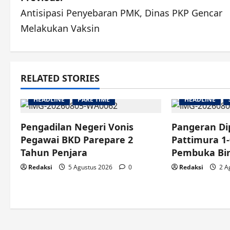
Antisipasi Penyebaran PMK, Dinas PKP Gencar
navigation
Melakukan Vaksin
RELATED STORIES
HEADLINE
PARE TIME
HEADLINE
Pengadilan Negeri Vonis
Pangeran Di
Pegawai BKD Parepare 2
Pattimura 1-
Tahun Penjara
Pembuka Bin
Redaksi
5 Agustus 2026
0
Redaksi
2 A