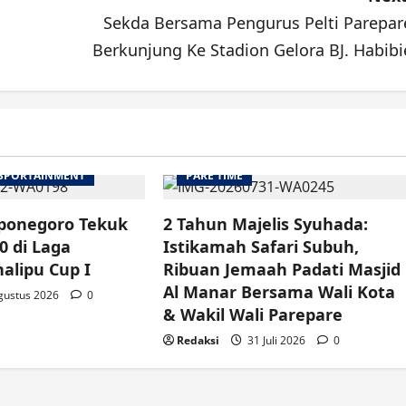
Sekda Bersama Pengurus Pelti Parepar
Berkunjung Ke Stadion Gelora BJ. Habibi
SPORTAINMENT
PARE TIME
ponegoro Tekuk
2 Tahun Majelis Syuhada:
0 di Laga
Istikamah Safari Subuh,
alipu Cup I
Ribuan Jemaah Padati Masjid
Al Manar Bersama Wali Kota
gustus 2026
0
& Wakil Wali Parepare
Redaksi
31 Juli 2026
0