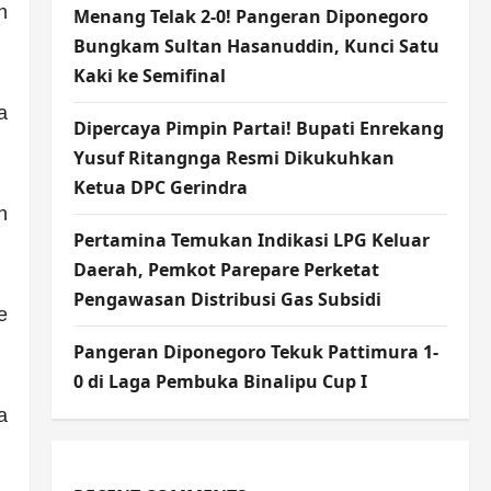
h
Menang Telak 2-0! Pangeran Diponegoro
Bungkam Sultan Hasanuddin, Kunci Satu
Kaki ke Semifinal
a
Dipercaya Pimpin Partai! Bupati Enrekang
Yusuf Ritangnga Resmi Dikukuhkan
Ketua DPC Gerindra
h
Pertamina Temukan Indikasi LPG Keluar
Daerah, Pemkot Parepare Perketat
Pengawasan Distribusi Gas Subsidi
e
Pangeran Diponegoro Tekuk Pattimura 1-
0 di Laga Pembuka Binalipu Cup I
a