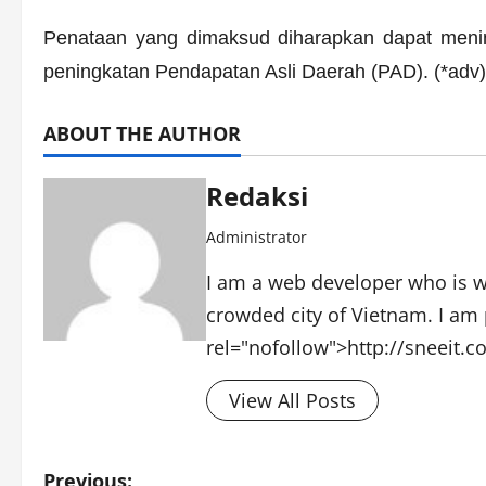
Penataan yang dimaksud diharapkan dapat meni
peningkatan Pendapatan Asli Daerah (PAD). (*adv)
ABOUT THE AUTHOR
Redaksi
Administrator
I am a web developer who is wo
crowded city of Vietnam. I am 
rel="nofollow">http://sneeit.
View All Posts
Post
Previous: