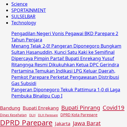
Science
SPORTAINMENT
SULSELBAR
Technology
Pengadilan Negeri Vonis Pegawai BKD Parepare 2
Tahun Penjara
Menang Telak 2-0! Pangeran Diponegoro Bungkam
Sultan Hasanuddin, Kunci Satu Kaki ke Semifinal
Dipercaya Pimpin Partai! Bupati Enrekang Yusuf
Ritangnga Resmi Dikukuhkan Ketua DPC Gerindra
Pertamina Temukan Indikasi LPG Keluar Daerah,
Pemkot Parepare Perketat Pengawasan Distribusi
Gas Subsidi
Pangeran Diponegoro Tekuk Pattimura 1-0 di Laga
Pembuka Binalipu Cup I
Covid19
Bupati Pinrang
Bandung
Bupati Enrekang
DPRD Kota Parepare
Dinas Kesehatan
DLH
DLH Parepare
DPRD Parepare
Jawa Barat
Jakarta