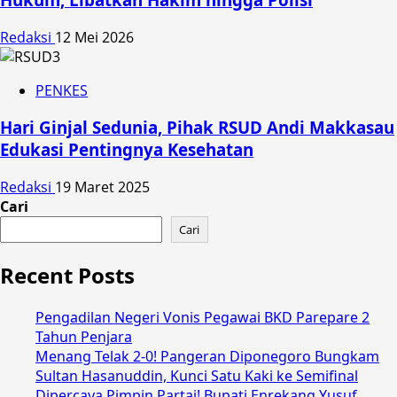
Redaksi
12 Mei 2026
PENKES
Hari Ginjal Sedunia, Pihak RSUD Andi Makkasau
Edukasi Pentingnya Kesehatan
Redaksi
19 Maret 2025
Cari
Cari
Recent Posts
Pengadilan Negeri Vonis Pegawai BKD Parepare 2
Tahun Penjara
Menang Telak 2-0! Pangeran Diponegoro Bungkam
Sultan Hasanuddin, Kunci Satu Kaki ke Semifinal
Dipercaya Pimpin Partai! Bupati Enrekang Yusuf