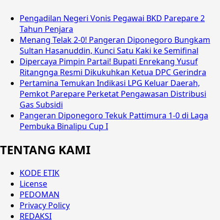
Pengadilan Negeri Vonis Pegawai BKD Parepare 2
Tahun Penjara
Menang Telak 2-0! Pangeran Diponegoro Bungkam
Sultan Hasanuddin, Kunci Satu Kaki ke Semifinal
Dipercaya Pimpin Partai! Bupati Enrekang Yusuf
Ritangnga Resmi Dikukuhkan Ketua DPC Gerindra
Pertamina Temukan Indikasi LPG Keluar Daerah,
Pemkot Parepare Perketat Pengawasan Distribusi
Gas Subsidi
Pangeran Diponegoro Tekuk Pattimura 1-0 di Laga
Pembuka Binalipu Cup I
TENTANG KAMI
KODE ETIK
License
PEDOMAN
Privacy Policy
REDAKSI