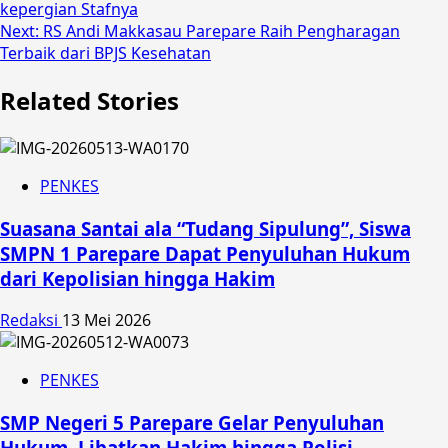
kepergian Stafnya
navigation
Next:
RS Andi Makkasau Parepare Raih Pengharagan
Terbaik dari BPJS Kesehatan
Related Stories
PENKES
Suasana Santai ala “Tudang Sipulung”, Siswa
SMPN 1 Parepare Dapat Penyuluhan Hukum
dari Kepolisian hingga Hakim
Redaksi
13 Mei 2026
PENKES
SMP Negeri 5 Parepare Gelar Penyuluhan
Hukum, Libatkan Hakim hingga Polisi