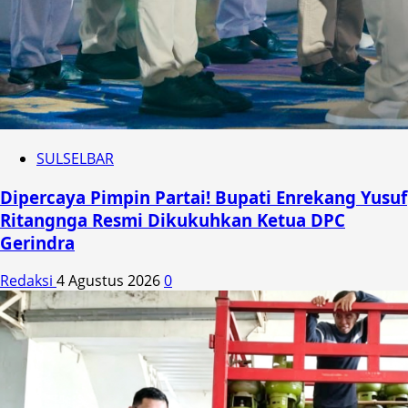
SULSELBAR
Dipercaya Pimpin Partai! Bupati Enrekang Yusuf
Ritangnga Resmi Dikukuhkan Ketua DPC
Gerindra
Redaksi
4 Agustus 2026
0