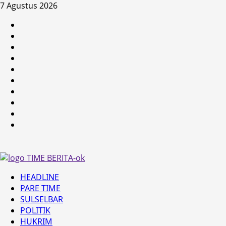
Skip
7 Agustus 2026
to
HEADLINE
content
PARE
TIME
SULSELBAR
POLITIK
HUKRIM
NASIONAL
PENKES
SPORTAINMENT
DUNIA
MEDSOS
Primary
HEADLINE
Menu
PARE TIME
SULSELBAR
POLITIK
HUKRIM