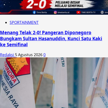
SPORTAINMENT
Menang Telak 2-0! Pangeran Diponegoro
Bungkam Sultan Hasanuddin, Kunci Satu Kaki
ke Semifinal
Redaksi
5 Agustus 2026
0