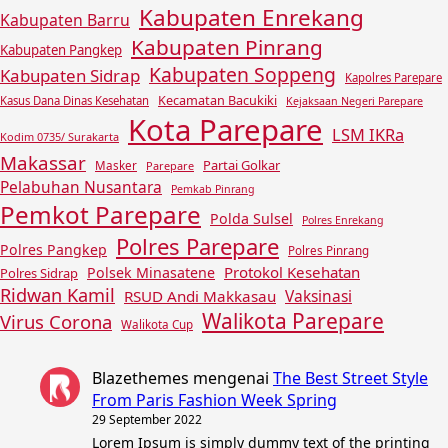
Kabupaten Enrekang
Kabupaten Barru
Kabupaten Pinrang
Kabupaten Pangkep
Kabupaten Soppeng
Kabupaten Sidrap
Kapolres Parepare
Kecamatan Bacukiki
Kasus Dana Dinas Kesehatan
Kejaksaan Negeri Parepare
Kota Parepare
LSM IKRa
Kodim 0735/ Surakarta
Makassar
Partai Golkar
Masker
Parepare
Pelabuhan Nusantara
Pemkab Pinrang
Pemkot Parepare
Polda Sulsel
Polres Enrekang
Polres Parepare
Polres Pangkep
Polres Pinrang
Protokol Kesehatan
Polsek Minasatene
Polres Sidrap
Ridwan Kamil
Vaksinasi
RSUD Andi Makkasau
Walikota Parepare
Virus Corona
Walikota Cup
Blazethemes
mengenai
The Best Street Style
From Paris Fashion Week Spring
29 September 2022
Lorem Ipsum is simply dummy text of the printing